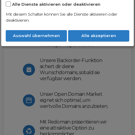
Alle Dienste aktivieren oder deaktivieren
Nutze unsere Erfahrung und profitiere
von unserer innovativen Plattform:
Mit diesem Schalter können Sie alle Dienste aktivieren oder
deaktivieren.
Mit Domex und ODM
erleichtern wir dir den
Auswahl übernehmen
Alle akzeptieren
Domainhandel und bieten dir
vielseitige Möglichkeiten.
Unsere Backorder-Funktion
sichert dir deine
Wunschdomains, sobald sie
verfügbar werden.
Unser Open Domain Market
eignet sich optimal, um
wertvolle Domains anzubieten.
Mit Redomain präsentieren wir
eine attraktive Option zu
herkömmlicher