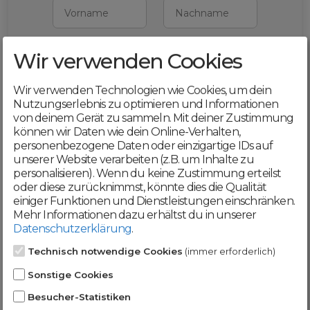
Vorname
Nachname
Wir verwenden Cookies
E-Mail
Wir verwenden Technologien wie Cookies, um dein
Mit deiner Registrierung bestätigst du,
Nutzungserlebnis zu optimieren und Informationen
dass du die
AGB
und
von deinem Gerät zu sammeln. Mit deiner Zustimmung
Datenschutzerklärung
akzeptierst
können wir Daten wie dein Online-Verhalten,
personenbezogene Daten oder einzigartige IDs auf
Weiter
unserer Website verarbeiten (z.B. um Inhalte zu
personalisieren). Wenn du keine Zustimmung erteilst
oder diese zurücknimmst, könnte dies die Qualität
einiger Funktionen und Dienstleistungen einschränken.
Mehr Informationen dazu erhältst du in unserer
Datenschutzerklärung
.
Werde jetzt Teil der
Technisch notwendige Cookies
(immer erforderlich)
DomainCatcher-
Sonstige Cookies
Community!
Besucher-Statistiken