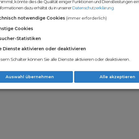
immst, könnte dies die Qualität einiger Funktionen und Dienstleistungen ei
n
Domainhandel u
formationen dazu erhältst du in unserer
Datenschutzerklärung
.
Möglichkeiten
Nachname
chnisch notwendige Cookies
(immer erforderlich)
Unsere Backord
Wunschdomains
nstige Cookies
sucher-Statistiken
Unser Open Do
um wertvolle 
le Dienste aktivieren oder deaktivieren
 dass du die
AGB
und
Datenschutzerklärung
Mit Redomain p
esem Schalter können Sie alle Dienste aktivieren oder deaktivieren.
Option zu he
Weiter
Auswahl übernehmen
Alle akzeptieren