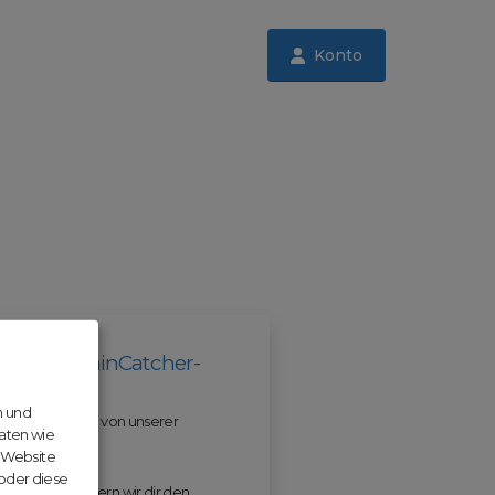
Konto
il der DomainCatcher-
n und
 und profitiere von unserer
aten wie
r Website
 oder diese
 ODM erleichtern wir dir den