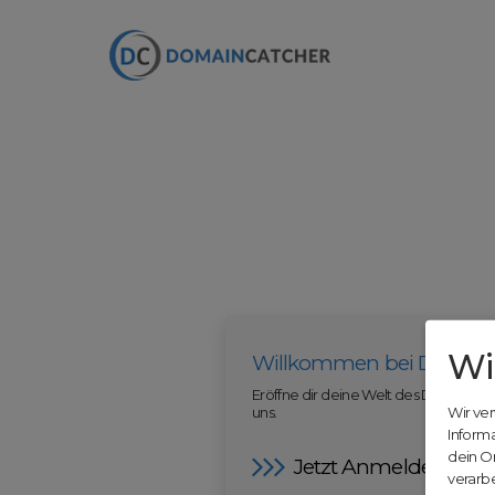
Wi
Willkommen bei Domain
Eröffne dir deine Welt des Domainha
uns.
Wir ve
Inform
dein O
Jetzt Anmelden
verarbe