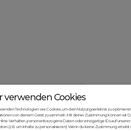
r verwenden Cookies
Catcher.com
Werde jetzt Te
Community!
ndels mit deiner kostenlosen Anmeldung bei
rwenden Technologien wie Cookies, um dein Nutzungserlebnis zu optimiere
Nutze unsere Erfahrung
ationen von deinem Gerät zu sammeln. Mit deiner Zustimmung können wir D
innovativen Plattform:
nline-Verhalten, personenbezogene Daten oder einzigartige IDs auf unsere
iten (z.B. um Inhalte zu personalisieren). Wenn du keine Zustimmung erteilst
Mit Domex und