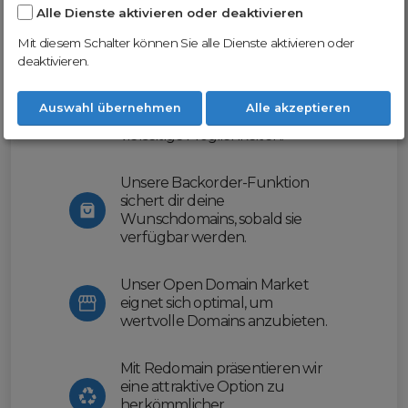
Alle Dienste aktivieren oder deaktivieren
Nutze unsere Erfahrung und profitiere
von unserer innovativen Plattform:
Mit diesem Schalter können Sie alle Dienste aktivieren oder
deaktivieren.
Mit Domex und ODM
erleichtern wir dir den
Auswahl übernehmen
Alle akzeptieren
Domainhandel und bieten dir
vielseitige Möglichkeiten.
Unsere Backorder-Funktion
sichert dir deine
Wunschdomains, sobald sie
verfügbar werden.
Unser Open Domain Market
eignet sich optimal, um
wertvolle Domains anzubieten.
Mit Redomain präsentieren wir
eine attraktive Option zu
herkömmlicher