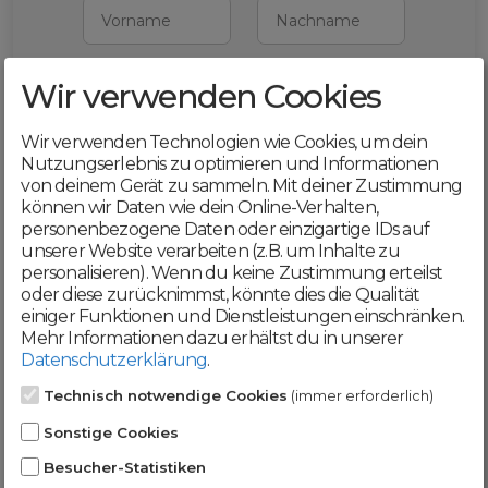
Vorname
Nachname
Wir verwenden Cookies
E-Mail
Wir verwenden Technologien wie Cookies, um dein
Mit deiner Registrierung bestätigst du,
Nutzungserlebnis zu optimieren und Informationen
dass du die
AGB
und
von deinem Gerät zu sammeln. Mit deiner Zustimmung
Datenschutzerklärung
akzeptierst
können wir Daten wie dein Online-Verhalten,
personenbezogene Daten oder einzigartige IDs auf
Weiter
unserer Website verarbeiten (z.B. um Inhalte zu
personalisieren). Wenn du keine Zustimmung erteilst
oder diese zurücknimmst, könnte dies die Qualität
einiger Funktionen und Dienstleistungen einschränken.
Mehr Informationen dazu erhältst du in unserer
Datenschutzerklärung
.
Werde jetzt Teil der
Technisch notwendige Cookies
(immer erforderlich)
DomainCatcher-
Sonstige Cookies
Community!
Besucher-Statistiken