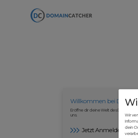
Wi
Willkommen bei Domain
Eröffne dir deine Welt des Domainha
uns.
Wir ve
Inform
dein O
Jetzt Anmelden
verarbe