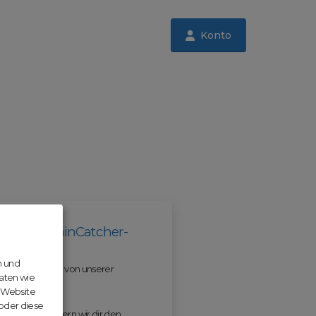
Konto
il der DomainCatcher-
n und
 und profitiere von unserer
aten wie
r Website
 oder diese
 ODM erleichtern wir dir den