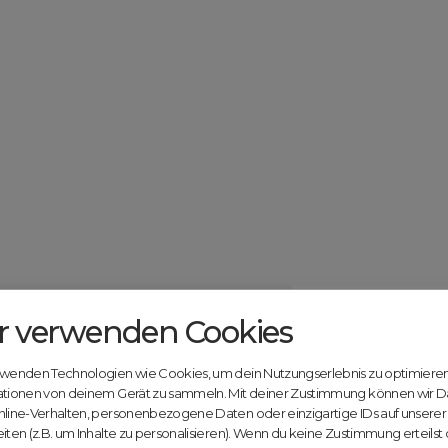
r verwenden Cookies
Catcher.com
Werde jetzt Te
Community!
ndels mit deiner kostenlosen Anmeldung bei
rwenden Technologien wie Cookies, um dein Nutzungserlebnis zu optimiere
Nutze unsere Erfahrung
ationen von deinem Gerät zu sammeln. Mit deiner Zustimmung können wir D
innovativen Plattform:
nline-Verhalten, personenbezogene Daten oder einzigartige IDs auf unsere
iten (z.B. um Inhalte zu personalisieren). Wenn du keine Zustimmung erteilst
Mit Domex und