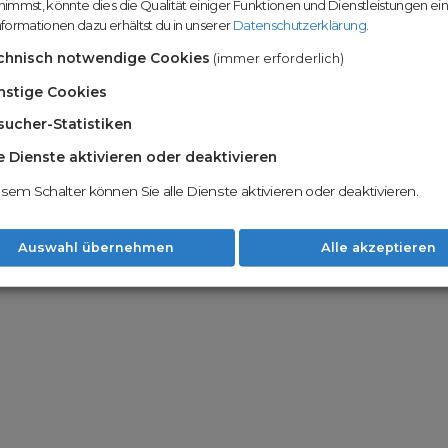
immst, könnte dies die Qualität einiger Funktionen und Dienstleistungen ei
n
Domainhandel u
formationen dazu erhältst du in unserer
Datenschutzerklärung
.
Möglichkeiten
Nachname
chnisch notwendige Cookies
(immer erforderlich)
Unsere Backord
Wunschdomains
nstige Cookies
sucher-Statistiken
Unser Open Do
um wertvolle 
le Dienste aktivieren oder deaktivieren
 dass du die
AGB
und
Datenschutzerklärung
Mit Redomain p
esem Schalter können Sie alle Dienste aktivieren oder deaktivieren.
Option zu he
Weiter
Auswahl übernehmen
Alle akzeptieren