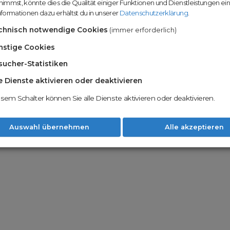
immst, könnte dies die Qualität einiger Funktionen und Dienstleistungen ei
n
Domainhandel u
formationen dazu erhältst du in unserer
Datenschutzerklärung
.
Möglichkeiten
Nachname
chnisch notwendige Cookies
(immer erforderlich)
Unsere Backord
Wunschdomains
nstige Cookies
sucher-Statistiken
Unser Open Do
um wertvolle 
le Dienste aktivieren oder deaktivieren
 dass du die
AGB
und
Datenschutzerklärung
Mit Redomain p
esem Schalter können Sie alle Dienste aktivieren oder deaktivieren.
Option zu he
Weiter
Auswahl übernehmen
Alle akzeptieren