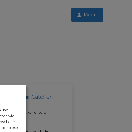
Konto
il der DomainCatcher-
n und
 und profitiere von unserer
aten wie
r Website
 oder diese
 ODM erleichtern wir dir den