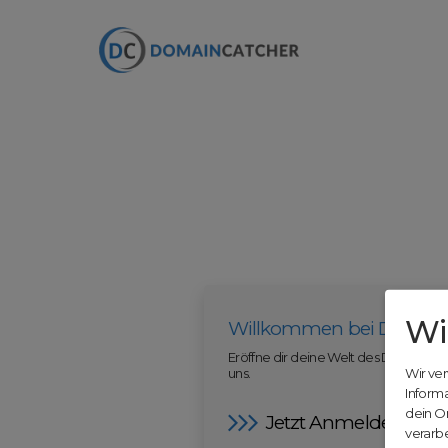
Wi
Willkommen bei Domain
Eröffne dir deine Welt des Domainha
uns.
Wir ve
Inform
dein O
Jetzt Anmelden
verarbe