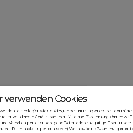
r verwenden Cookies
Catcher.com
Werde jetzt Te
Community!
ndels mit deiner kostenlosen Anmeldung bei
rwenden Technologien wie Cookies, um dein Nutzungserlebnis zu optimiere
Nutze unsere Erfahrung
ationen von deinem Gerät zu sammeln. Mit deiner Zustimmung können wir D
innovativen Plattform:
nline-Verhalten, personenbezogene Daten oder einzigartige IDs auf unsere
iten (z.B. um Inhalte zu personalisieren). Wenn du keine Zustimmung erteilst
Mit Domex und