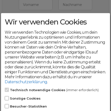
Vorname
Nachname
Wir verwenden Cookies
E-Mail
Wir verwenden Technologien wie Cookies, um dein
Mit deiner Registrierung bestätigst du,
Nutzungserlebnis zu optimieren und Informationen
dass du die
AGB
und
von deinem Gerät zu sammeln. Mit deiner Zustimmung
Datenschutzerklärung
akzeptierst
können wir Daten wie dein Online-Verhalten,
personenbezogene Daten oder einzigartige IDs auf
Weiter
unserer Website verarbeiten (z.B. um Inhalte zu
personalisieren). Wenn du keine Zustimmung erteilst
oder diese zurücknimmst, könnte dies die Qualität
einiger Funktionen und Dienstleistungen einschränken.
Mehr Informationen dazu erhältst du in unserer
Datenschutzerklärung
.
Werde jetzt Teil der
Technisch notwendige Cookies
(immer erforderlich)
DomainCatcher-
Sonstige Cookies
Community!
Besucher-Statistiken