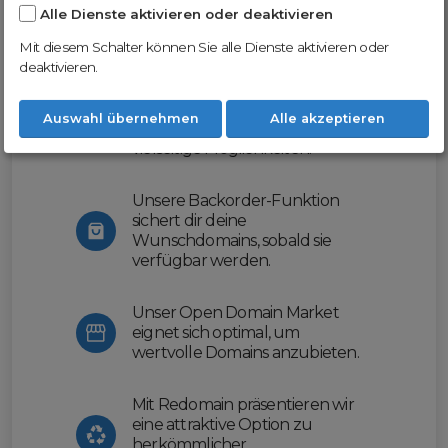
Alle Dienste aktivieren oder deaktivieren
Nutze unsere Erfahrung und profitiere
von unserer innovativen Plattform:
Mit diesem Schalter können Sie alle Dienste aktivieren oder
deaktivieren.
Mit Domex und ODM
erleichtern wir dir den
Auswahl übernehmen
Alle akzeptieren
Domainhandel und bieten dir
vielseitige Möglichkeiten.
Unsere Backorder-Funktion
sichert dir deine
Wunschdomains, sobald sie
verfügbar werden.
Unser Open Domain Market
eignet sich optimal, um
wertvolle Domains anzubieten.
Mit Redomain präsentieren wir
eine attraktive Option zu
herkömmlicher