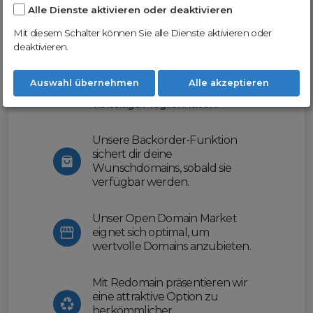
Alle Dienste aktivieren oder deaktivieren
Nutze unsere Erfahrung und profitiere
von unserer innovativen Plattform:
Mit diesem Schalter können Sie alle Dienste aktivieren oder
deaktivieren.
Mit Domex und ODM
erleichtern wir dir den
Auswahl übernehmen
Alle akzeptieren
Domainhandel und bieten dir
vielseitige Möglichkeiten.
Unsere Backorder-Funktion
sichert dir deine
Wunschdomains, sobald sie
verfügbar werden.
Unser Open Domain Market
eignet sich optimal, um
wertvolle Domains anzubieten.
Mit Redomain präsentieren wir
eine attraktive Option zu
herkömmlicher