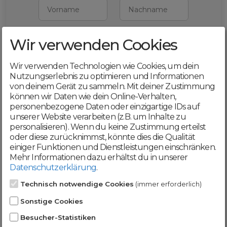
Vorname
Nachname
Wir verwenden Cookies
E-Mail
Wir verwenden Technologien wie Cookies, um dein
Mit deiner Registrierung bestätigst du,
Nutzungserlebnis zu optimieren und Informationen
dass du die
AGB
und
von deinem Gerät zu sammeln. Mit deiner Zustimmung
Datenschutzerklärung
akzeptierst
können wir Daten wie dein Online-Verhalten,
personenbezogene Daten oder einzigartige IDs auf
Weiter
unserer Website verarbeiten (z.B. um Inhalte zu
personalisieren). Wenn du keine Zustimmung erteilst
oder diese zurücknimmst, könnte dies die Qualität
einiger Funktionen und Dienstleistungen einschränken.
Mehr Informationen dazu erhältst du in unserer
Datenschutzerklärung
.
Werde jetzt Teil der
Technisch notwendige Cookies
(immer erforderlich)
DomainCatcher-
Sonstige Cookies
Community!
Besucher-Statistiken