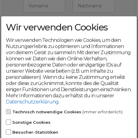
Vorname
Nachname
Wir verwenden Cookies
E-Mail
Wir verwenden Technologien wie Cookies, um dein
Mit deiner Registrierung bestätigst du,
Nutzungserlebnis zu optimieren und Informationen
dass du die
AGB
und
von deinem Gerät zu sammeln. Mit deiner Zustimmung
Datenschutzerklärung
akzeptierst
können wir Daten wie dein Online-Verhalten,
personenbezogene Daten oder einzigartige IDs auf
Weiter
unserer Website verarbeiten (z.B. um Inhalte zu
personalisieren). Wenn du keine Zustimmung erteilst
oder diese zurücknimmst, könnte dies die Qualität
einiger Funktionen und Dienstleistungen einschränken.
Mehr Informationen dazu erhältst du in unserer
Datenschutzerklärung
.
Werde jetzt Teil der
Technisch notwendige Cookies
(immer erforderlich)
DomainCatcher-
Sonstige Cookies
Community!
Besucher-Statistiken