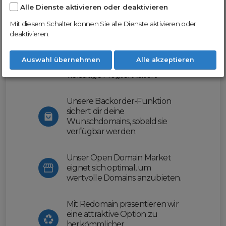
Alle Dienste aktivieren oder deaktivieren
Nutze unsere Erfahrung und profitiere
von unserer innovativen Plattform:
Mit diesem Schalter können Sie alle Dienste aktivieren oder
deaktivieren.
Mit Domex und ODM
erleichtern wir dir den
Auswahl übernehmen
Alle akzeptieren
Domainhandel und bieten dir
vielseitige Möglichkeiten.
Unsere Backorder-Funktion
sichert dir deine
Wunschdomains, sobald sie
verfügbar werden.
Unser Open Domain Market
eignet sich optimal, um
wertvolle Domains anzubieten.
Mit Redomain präsentieren wir
eine attraktive Option zu
herkömmlicher