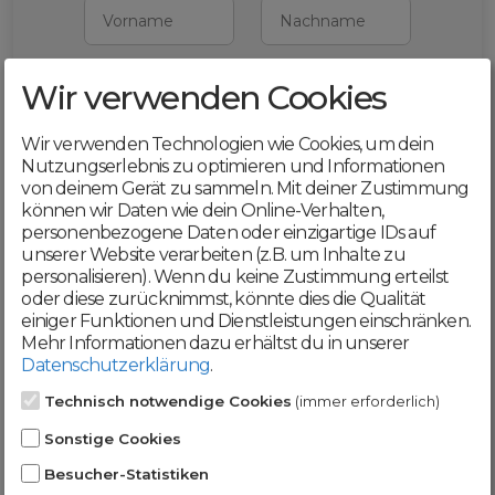
Vorname
Nachname
Wir verwenden Cookies
E-Mail
Wir verwenden Technologien wie Cookies, um dein
Mit deiner Registrierung bestätigst du,
Nutzungserlebnis zu optimieren und Informationen
dass du die
AGB
und
von deinem Gerät zu sammeln. Mit deiner Zustimmung
Datenschutzerklärung
akzeptierst
können wir Daten wie dein Online-Verhalten,
personenbezogene Daten oder einzigartige IDs auf
Weiter
unserer Website verarbeiten (z.B. um Inhalte zu
personalisieren). Wenn du keine Zustimmung erteilst
oder diese zurücknimmst, könnte dies die Qualität
einiger Funktionen und Dienstleistungen einschränken.
Mehr Informationen dazu erhältst du in unserer
Datenschutzerklärung
.
Werde jetzt Teil der
Technisch notwendige Cookies
(immer erforderlich)
DomainCatcher-
Sonstige Cookies
Community!
Besucher-Statistiken