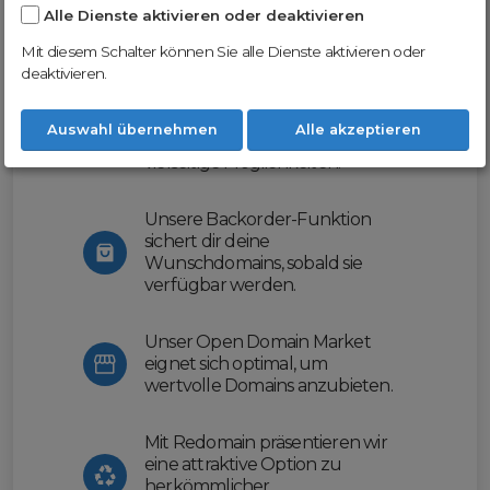
Alle Dienste aktivieren oder deaktivieren
Nutze unsere Erfahrung und profitiere
von unserer innovativen Plattform:
Mit diesem Schalter können Sie alle Dienste aktivieren oder
deaktivieren.
Mit Domex und ODM
erleichtern wir dir den
Auswahl übernehmen
Alle akzeptieren
Domainhandel und bieten dir
vielseitige Möglichkeiten.
Unsere Backorder-Funktion
sichert dir deine
Wunschdomains, sobald sie
verfügbar werden.
Unser Open Domain Market
eignet sich optimal, um
wertvolle Domains anzubieten.
Mit Redomain präsentieren wir
eine attraktive Option zu
herkömmlicher