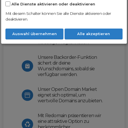
Alle Dienste aktivieren oder deaktivieren
Nutze unsere Erfahrung und profitiere
von unserer innovativen Plattform:
Mit diesem Schalter können Sie alle Dienste aktivieren oder
deaktivieren.
Mit Domex und ODM
erleichtern wir dir den
Auswahl übernehmen
Alle akzeptieren
Domainhandel und bieten dir
vielseitige Möglichkeiten.
Unsere Backorder-Funktion
sichert dir deine
Wunschdomains, sobald sie
verfügbar werden.
Unser Open Domain Market
eignet sich optimal, um
wertvolle Domains anzubieten.
Mit Redomain präsentieren wir
eine attraktive Option zu
herkömmlicher