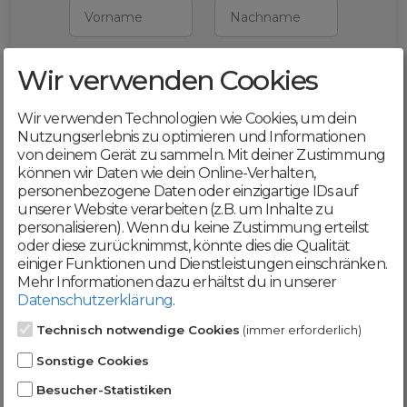
Vorname
Nachname
Wir verwenden Cookies
E-Mail
Wir verwenden Technologien wie Cookies, um dein
Mit deiner Registrierung bestätigst du,
Nutzungserlebnis zu optimieren und Informationen
dass du die
AGB
und
von deinem Gerät zu sammeln. Mit deiner Zustimmung
Datenschutzerklärung
akzeptierst
können wir Daten wie dein Online-Verhalten,
personenbezogene Daten oder einzigartige IDs auf
Weiter
unserer Website verarbeiten (z.B. um Inhalte zu
personalisieren). Wenn du keine Zustimmung erteilst
oder diese zurücknimmst, könnte dies die Qualität
einiger Funktionen und Dienstleistungen einschränken.
Mehr Informationen dazu erhältst du in unserer
Datenschutzerklärung
.
Werde jetzt Teil der
Technisch notwendige Cookies
(immer erforderlich)
DomainCatcher-
Sonstige Cookies
Community!
Besucher-Statistiken