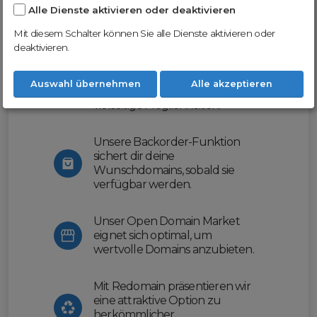
Alle Dienste aktivieren oder deaktivieren
Nutze unsere Erfahrung und profitiere
von unserer innovativen Plattform:
Mit diesem Schalter können Sie alle Dienste aktivieren oder
deaktivieren.
Mit Domex und ODM
erleichtern wir dir den
Auswahl übernehmen
Alle akzeptieren
Domainhandel und bieten dir
vielseitige Möglichkeiten.
Unsere Backorder-Funktion
sichert dir deine
Wunschdomains, sobald sie
verfügbar werden.
Unser Open Domain Market
eignet sich optimal, um
wertvolle Domains anzubieten.
Mit Redomain präsentieren wir
eine attraktive Option zu
herkömmlicher