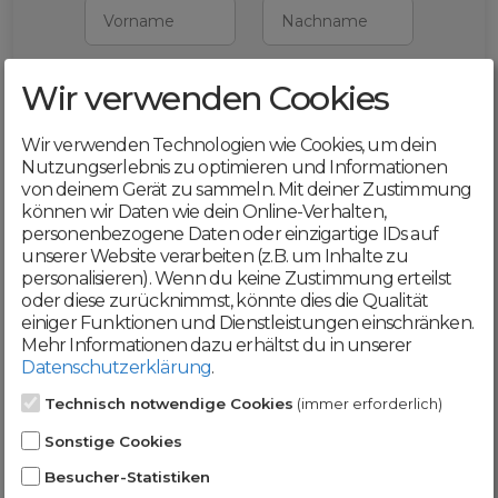
Vorname
Nachname
Wir verwenden Cookies
E-Mail
Wir verwenden Technologien wie Cookies, um dein
Mit deiner Registrierung bestätigst du,
Nutzungserlebnis zu optimieren und Informationen
dass du die
AGB
und
von deinem Gerät zu sammeln. Mit deiner Zustimmung
Datenschutzerklärung
akzeptierst
können wir Daten wie dein Online-Verhalten,
personenbezogene Daten oder einzigartige IDs auf
Weiter
unserer Website verarbeiten (z.B. um Inhalte zu
personalisieren). Wenn du keine Zustimmung erteilst
oder diese zurücknimmst, könnte dies die Qualität
einiger Funktionen und Dienstleistungen einschränken.
Mehr Informationen dazu erhältst du in unserer
Datenschutzerklärung
.
Werde jetzt Teil der
Technisch notwendige Cookies
(immer erforderlich)
DomainCatcher-
Sonstige Cookies
Community!
Besucher-Statistiken