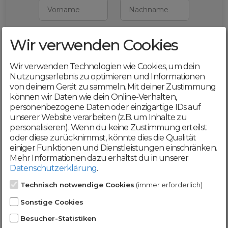
Vorname
Nachname
Wir verwenden Cookies
E-Mail
Wir verwenden Technologien wie Cookies, um dein
Mit deiner Registrierung bestätigst du,
Nutzungserlebnis zu optimieren und Informationen
dass du die
AGB
und
von deinem Gerät zu sammeln. Mit deiner Zustimmung
Datenschutzerklärung
akzeptierst
können wir Daten wie dein Online-Verhalten,
personenbezogene Daten oder einzigartige IDs auf
Weiter
unserer Website verarbeiten (z.B. um Inhalte zu
personalisieren). Wenn du keine Zustimmung erteilst
oder diese zurücknimmst, könnte dies die Qualität
einiger Funktionen und Dienstleistungen einschränken.
Mehr Informationen dazu erhältst du in unserer
Datenschutzerklärung
.
Werde jetzt Teil der
Technisch notwendige Cookies
(immer erforderlich)
DomainCatcher-
Sonstige Cookies
Community!
Besucher-Statistiken