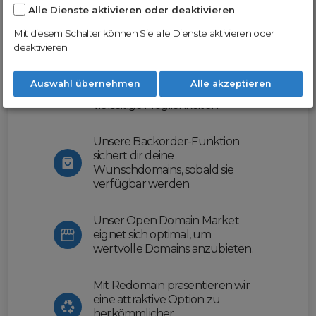
Alle Dienste aktivieren oder deaktivieren
Nutze unsere Erfahrung und profitiere
von unserer innovativen Plattform:
Mit diesem Schalter können Sie alle Dienste aktivieren oder
deaktivieren.
Mit Domex und ODM
erleichtern wir dir den
Auswahl übernehmen
Alle akzeptieren
Domainhandel und bieten dir
vielseitige Möglichkeiten.
Unsere Backorder-Funktion
sichert dir deine
Wunschdomains, sobald sie
verfügbar werden.
Unser Open Domain Market
eignet sich optimal, um
wertvolle Domains anzubieten.
Mit Redomain präsentieren wir
eine attraktive Option zu
herkömmlicher