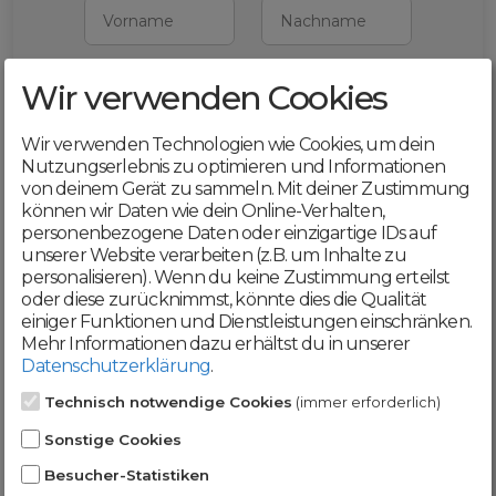
Vorname
Nachname
Wir verwenden Cookies
E-Mail
Wir verwenden Technologien wie Cookies, um dein
Mit deiner Registrierung bestätigst du,
Nutzungserlebnis zu optimieren und Informationen
dass du die
AGB
und
von deinem Gerät zu sammeln. Mit deiner Zustimmung
Datenschutzerklärung
akzeptierst
können wir Daten wie dein Online-Verhalten,
personenbezogene Daten oder einzigartige IDs auf
Weiter
unserer Website verarbeiten (z.B. um Inhalte zu
personalisieren). Wenn du keine Zustimmung erteilst
oder diese zurücknimmst, könnte dies die Qualität
einiger Funktionen und Dienstleistungen einschränken.
Mehr Informationen dazu erhältst du in unserer
Datenschutzerklärung
.
Werde jetzt Teil der
Technisch notwendige Cookies
(immer erforderlich)
DomainCatcher-
Sonstige Cookies
Community!
Besucher-Statistiken