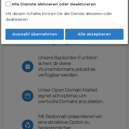
Alle Dienste aktivieren oder deaktivieren
Nutze unsere Erfahrung und profitiere
von unserer innovativen Plattform:
Mit diesem Schalter können Sie alle Dienste aktivieren oder
deaktivieren.
Mit Domex und ODM
erleichtern wir dir den
Auswahl übernehmen
Alle akzeptieren
Domainhandel und bieten dir
vielseitige Möglichkeiten.
Unsere Backorder-Funktion
sichert dir deine
Wunschdomains, sobald sie
verfügbar werden.
Unser Open Domain Market
eignet sich optimal, um
wertvolle Domains anzubieten.
Mit Redomain präsentieren wir
eine attraktive Option zu
herkömmlicher