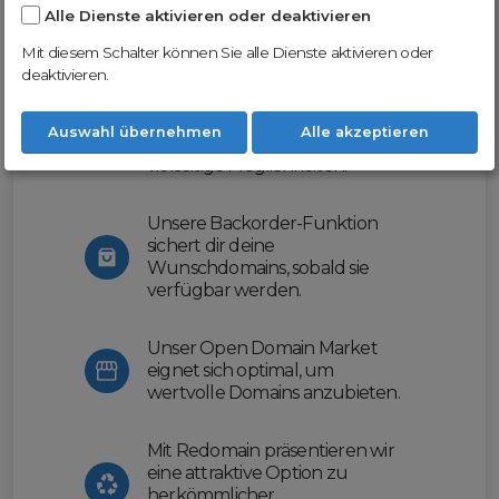
Alle Dienste aktivieren oder deaktivieren
Nutze unsere Erfahrung und profitiere
von unserer innovativen Plattform:
Mit diesem Schalter können Sie alle Dienste aktivieren oder
deaktivieren.
Mit Domex und ODM
erleichtern wir dir den
Auswahl übernehmen
Alle akzeptieren
Domainhandel und bieten dir
vielseitige Möglichkeiten.
Unsere Backorder-Funktion
sichert dir deine
Wunschdomains, sobald sie
verfügbar werden.
Unser Open Domain Market
eignet sich optimal, um
wertvolle Domains anzubieten.
Mit Redomain präsentieren wir
eine attraktive Option zu
herkömmlicher