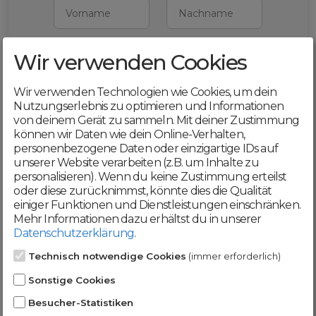
Vorname
Nachname
Wir verwenden Cookies
E-Mail
Wir verwenden Technologien wie Cookies, um dein
Mit deiner Registrierung bestätigst du,
Nutzungserlebnis zu optimieren und Informationen
dass du die
AGB
und
von deinem Gerät zu sammeln. Mit deiner Zustimmung
Datenschutzerklärung
akzeptierst
können wir Daten wie dein Online-Verhalten,
personenbezogene Daten oder einzigartige IDs auf
Weiter
unserer Website verarbeiten (z.B. um Inhalte zu
personalisieren). Wenn du keine Zustimmung erteilst
oder diese zurücknimmst, könnte dies die Qualität
einiger Funktionen und Dienstleistungen einschränken.
Mehr Informationen dazu erhältst du in unserer
Datenschutzerklärung
.
Werde jetzt Teil der
Technisch notwendige Cookies
(immer erforderlich)
DomainCatcher-
Sonstige Cookies
Community!
Besucher-Statistiken