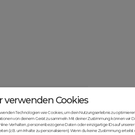
r verwenden Cookies
Catcher.com
Werde jetzt Te
Community!
ndels mit deiner kostenlosen Anmeldung bei
rwenden Technologien wie Cookies, um dein Nutzungserlebnis zu optimiere
Nutze unsere Erfahrung
ationen von deinem Gerät zu sammeln. Mit deiner Zustimmung können wir D
innovativen Plattform:
nline-Verhalten, personenbezogene Daten oder einzigartige IDs auf unsere
iten (z.B. um Inhalte zu personalisieren). Wenn du keine Zustimmung erteilst
Mit Domex und