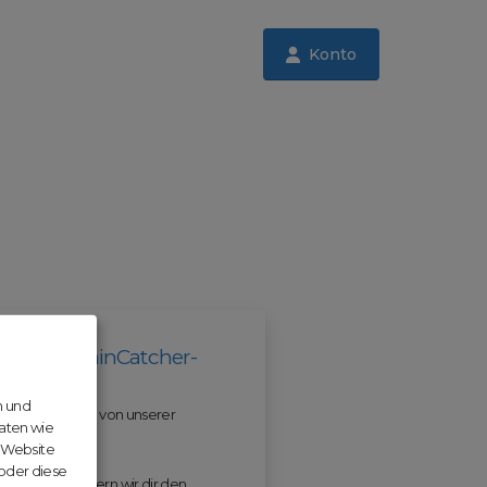
Konto
il der DomainCatcher-
n und
 und profitiere von unserer
aten wie
r Website
 oder diese
 ODM erleichtern wir dir den