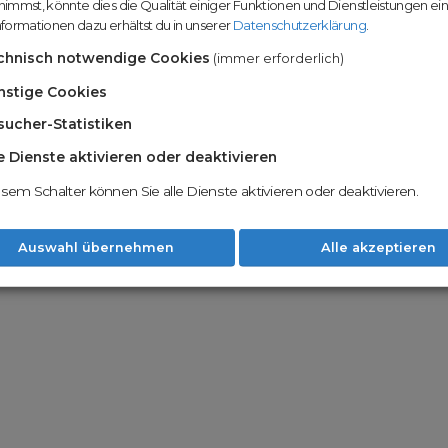
immst, könnte dies die Qualität einiger Funktionen und Dienstleistungen ei
n
Domainhandel u
formationen dazu erhältst du in unserer
Datenschutzerklärung
.
Möglichkeiten
Nachname
chnisch notwendige Cookies
(immer erforderlich)
Unsere Backord
Wunschdomains
nstige Cookies
sucher-Statistiken
Unser Open Do
um wertvolle 
le Dienste aktivieren oder deaktivieren
 dass du die
AGB
und
Datenschutzerklärung
Mit Redomain p
esem Schalter können Sie alle Dienste aktivieren oder deaktivieren.
Option zu he
Weiter
Auswahl übernehmen
Alle akzeptieren