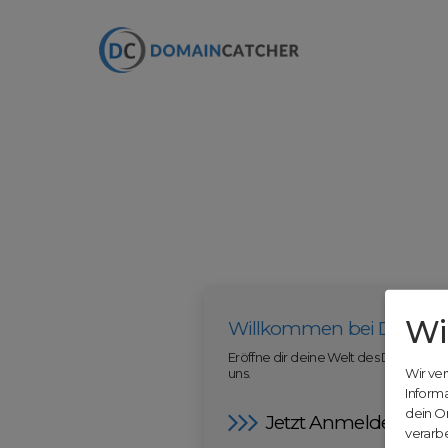
Wi
Willkommen bei Domain
Eröffne dir deine Welt des Domainha
uns.
Wir ve
Inform
dein O
Jetzt Anmelden
verarbe