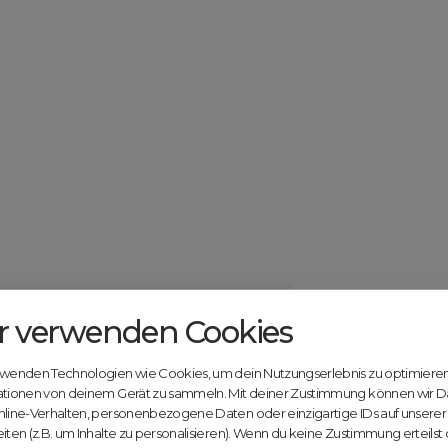
r verwenden Cookies
Catcher.com
Werde jetzt Te
Community!
ndels mit deiner kostenlosen Anmeldung bei
rwenden Technologien wie Cookies, um dein Nutzungserlebnis zu optimiere
Nutze unsere Erfahrung
ationen von deinem Gerät zu sammeln. Mit deiner Zustimmung können wir D
innovativen Plattform:
nline-Verhalten, personenbezogene Daten oder einzigartige IDs auf unsere
iten (z.B. um Inhalte zu personalisieren). Wenn du keine Zustimmung erteilst
Mit Domex und