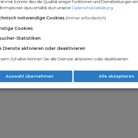
immst, könnte dies die Qualität einiger Funktionen und Dienstleistungen ei
n
Domainhandel u
formationen dazu erhältst du in unserer
Datenschutzerklärung
.
Möglichkeiten
Nachname
chnisch notwendige Cookies
(immer erforderlich)
Unsere Backord
Wunschdomains
nstige Cookies
sucher-Statistiken
Unser Open Do
um wertvolle 
le Dienste aktivieren oder deaktivieren
 dass du die
AGB
und
Datenschutzerklärung
Mit Redomain p
esem Schalter können Sie alle Dienste aktivieren oder deaktivieren.
Option zu he
Weiter
Auswahl übernehmen
Alle akzeptieren