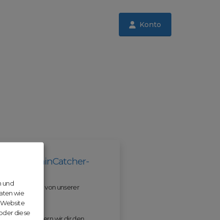
Konto
il der DomainCatcher-
n und
 und profitiere von unserer
aten wie
r Website
 oder diese
 ODM erleichtern wir dir den