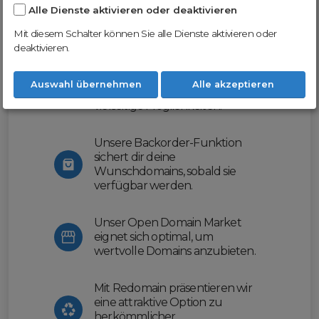
Alle Dienste aktivieren oder deaktivieren
Nutze unsere Erfahrung und profitiere
von unserer innovativen Plattform:
Mit diesem Schalter können Sie alle Dienste aktivieren oder
deaktivieren.
Mit Domex und ODM
erleichtern wir dir den
Auswahl übernehmen
Alle akzeptieren
Domainhandel und bieten dir
vielseitige Möglichkeiten.
Unsere Backorder-Funktion
sichert dir deine
Wunschdomains, sobald sie
verfügbar werden.
Unser Open Domain Market
eignet sich optimal, um
wertvolle Domains anzubieten.
Mit Redomain präsentieren wir
eine attraktive Option zu
herkömmlicher