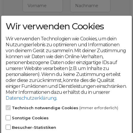
Vorname
Nachname
Wir verwenden Cookies
E-Mail
Wir verwenden Technologien wie Cookies, um dein
Mit deiner Registrierung bestätigst du,
Nutzungserlebnis zu optimieren und Informationen
dass du die
AGB
und
von deinem Gerät zu sammeln. Mit deiner Zustimmung
Datenschutzerklärung
akzeptierst
können wir Daten wie dein Online-Verhalten,
personenbezogene Daten oder einzigartige IDs auf
Weiter
unserer Website verarbeiten (z.B. um Inhalte zu
personalisieren). Wenn du keine Zustimmung erteilst
oder diese zurücknimmst, könnte dies die Qualität
einiger Funktionen und Dienstleistungen einschränken.
Mehr Informationen dazu erhältst du in unserer
Datenschutzerklärung
.
Werde jetzt Teil der
Technisch notwendige Cookies
(immer erforderlich)
DomainCatcher-
Sonstige Cookies
Community!
Besucher-Statistiken