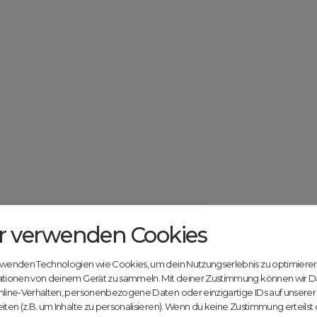
r verwenden Cookies
Catcher.com
Werde jetzt Te
Community!
ndels mit deiner kostenlosen Anmeldung bei
rwenden Technologien wie Cookies, um dein Nutzungserlebnis zu optimiere
Nutze unsere Erfahrung
ationen von deinem Gerät zu sammeln. Mit deiner Zustimmung können wir D
innovativen Plattform:
nline-Verhalten, personenbezogene Daten oder einzigartige IDs auf unsere
iten (z.B. um Inhalte zu personalisieren). Wenn du keine Zustimmung erteilst
Mit Domex und