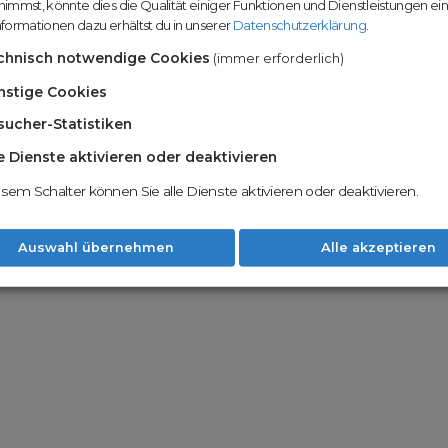
immst, könnte dies die Qualität einiger Funktionen und Dienstleistungen ei
n
Domainhandel u
formationen dazu erhältst du in unserer
Datenschutzerklärung
.
Möglichkeiten
Nachname
chnisch notwendige Cookies
(immer erforderlich)
Unsere Backord
Wunschdomains
nstige Cookies
sucher-Statistiken
Unser Open Do
um wertvolle 
le Dienste aktivieren oder deaktivieren
 dass du die
AGB
und
Datenschutzerklärung
Mit Redomain p
esem Schalter können Sie alle Dienste aktivieren oder deaktivieren.
Option zu he
Weiter
Auswahl übernehmen
Alle akzeptieren