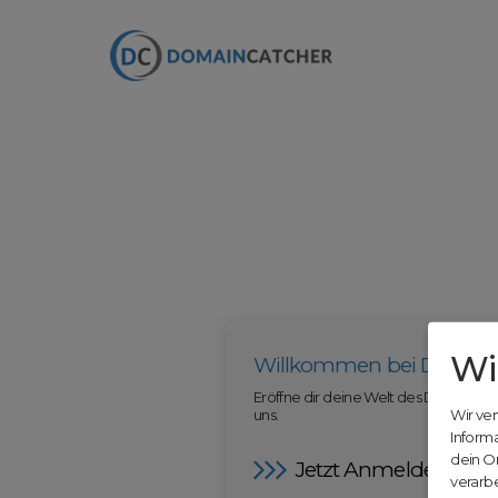
Wi
Willkommen bei Domain
Eröffne dir deine Welt des Domainha
uns.
Wir ve
Inform
dein O
Jetzt Anmelden
verarbe