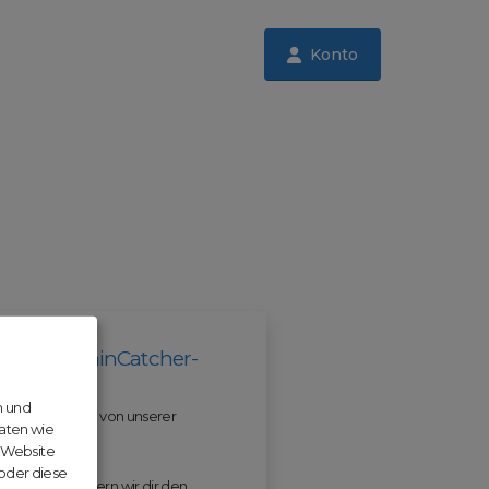
Konto
il der DomainCatcher-
n und
 und profitiere von unserer
aten wie
r Website
 oder diese
 ODM erleichtern wir dir den