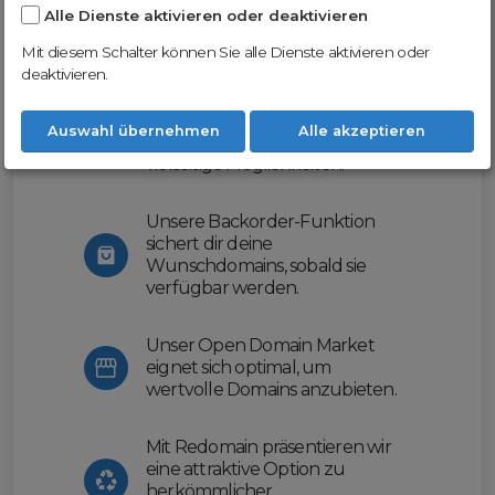
Alle Dienste aktivieren oder deaktivieren
Nutze unsere Erfahrung und profitiere
von unserer innovativen Plattform:
Mit diesem Schalter können Sie alle Dienste aktivieren oder
deaktivieren.
Mit Domex und ODM
erleichtern wir dir den
Auswahl übernehmen
Alle akzeptieren
Domainhandel und bieten dir
vielseitige Möglichkeiten.
Unsere Backorder-Funktion
sichert dir deine
Wunschdomains, sobald sie
verfügbar werden.
Unser Open Domain Market
eignet sich optimal, um
wertvolle Domains anzubieten.
Mit Redomain präsentieren wir
eine attraktive Option zu
herkömmlicher