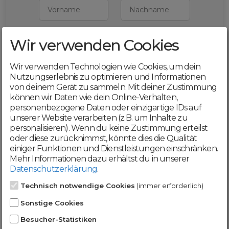
Vorname
Nachname
Wir verwenden Cookies
E-Mail
Wir verwenden Technologien wie Cookies, um dein
Mit deiner Registrierung bestätigst du,
Nutzungserlebnis zu optimieren und Informationen
dass du die
AGB
und
von deinem Gerät zu sammeln. Mit deiner Zustimmung
Datenschutzerklärung
akzeptierst
können wir Daten wie dein Online-Verhalten,
personenbezogene Daten oder einzigartige IDs auf
Weiter
unserer Website verarbeiten (z.B. um Inhalte zu
personalisieren). Wenn du keine Zustimmung erteilst
oder diese zurücknimmst, könnte dies die Qualität
einiger Funktionen und Dienstleistungen einschränken.
Mehr Informationen dazu erhältst du in unserer
Datenschutzerklärung
.
Werde jetzt Teil der
Technisch notwendige Cookies
(immer erforderlich)
DomainCatcher-
Sonstige Cookies
Community!
Besucher-Statistiken