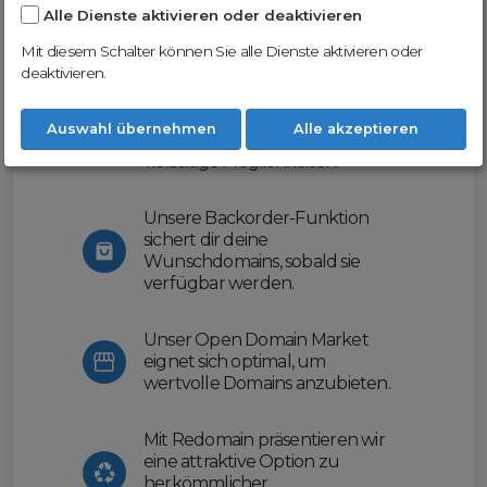
Alle Dienste aktivieren oder deaktivieren
Nutze unsere Erfahrung und profitiere
von unserer innovativen Plattform:
Mit diesem Schalter können Sie alle Dienste aktivieren oder
deaktivieren.
Mit Domex und ODM
erleichtern wir dir den
Auswahl übernehmen
Alle akzeptieren
Domainhandel und bieten dir
vielseitige Möglichkeiten.
Unsere Backorder-Funktion
sichert dir deine
Wunschdomains, sobald sie
verfügbar werden.
Unser Open Domain Market
eignet sich optimal, um
wertvolle Domains anzubieten.
Mit Redomain präsentieren wir
eine attraktive Option zu
herkömmlicher