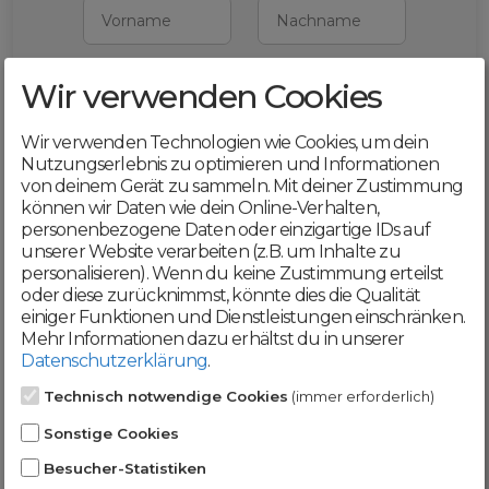
Vorname
Nachname
Wir verwenden Cookies
E-Mail
Wir verwenden Technologien wie Cookies, um dein
Mit deiner Registrierung bestätigst du,
Nutzungserlebnis zu optimieren und Informationen
dass du die
AGB
und
von deinem Gerät zu sammeln. Mit deiner Zustimmung
Datenschutzerklärung
akzeptierst
können wir Daten wie dein Online-Verhalten,
personenbezogene Daten oder einzigartige IDs auf
Weiter
unserer Website verarbeiten (z.B. um Inhalte zu
personalisieren). Wenn du keine Zustimmung erteilst
oder diese zurücknimmst, könnte dies die Qualität
einiger Funktionen und Dienstleistungen einschränken.
Mehr Informationen dazu erhältst du in unserer
Datenschutzerklärung
.
Werde jetzt Teil der
Technisch notwendige Cookies
(immer erforderlich)
DomainCatcher-
Sonstige Cookies
Community!
Besucher-Statistiken