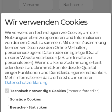
Vorname
Nachname
Wir verwenden Cookies
E-Mail
Wir verwenden Technologien wie Cookies, um dein
Mit deiner Registrierung bestätigst du,
Nutzungserlebnis zu optimieren und Informationen
dass du die
AGB
und
von deinem Gerät zu sammeln. Mit deiner Zustimmung
Datenschutzerklärung
akzeptierst
können wir Daten wie dein Online-Verhalten,
personenbezogene Daten oder einzigartige IDs auf
Weiter
unserer Website verarbeiten (z.B. um Inhalte zu
personalisieren). Wenn du keine Zustimmung erteilst
oder diese zurücknimmst, könnte dies die Qualität
einiger Funktionen und Dienstleistungen einschränken.
Mehr Informationen dazu erhältst du in unserer
Datenschutzerklärung
.
Werde jetzt Teil der
Technisch notwendige Cookies
(immer erforderlich)
DomainCatcher-
Sonstige Cookies
Community!
Besucher-Statistiken