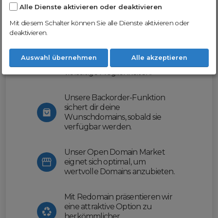
Alle Dienste aktivieren oder deaktivieren
Nutze unsere Erfahrung und profitiere
von unserer innovativen Plattform:
Mit diesem Schalter können Sie alle Dienste aktivieren oder
deaktivieren.
Mit Domex und ODM
erleichtern wir dir den
Auswahl übernehmen
Alle akzeptieren
Domainhandel und bieten dir
vielseitige Möglichkeiten.
Unsere Backorder-Funktion
sichert dir deine
Wunschdomains, sobald sie
verfügbar werden.
Unser Open Domain Market
eignet sich optimal, um
wertvolle Domains anzubieten.
Mit Redomain präsentieren wir
eine attraktive Option zu
herkömmlicher