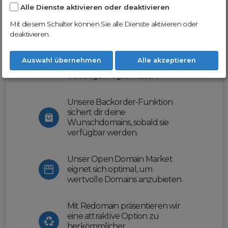
Alle Dienste aktivieren oder deaktivieren
Nutze unsere Erfahrung und profitiere
von unserer innovativen Plattform:
Mit diesem Schalter können Sie alle Dienste aktivieren oder
deaktivieren.
Mit Domex und ODM
erleichtern wir dir den
Auswahl übernehmen
Alle akzeptieren
Domainhandel und bieten dir
vielseitige Möglichkeiten.
Unsere Backorder-Funktion
sichert dir deine
Wunschdomains, sobald sie
verfügbar werden.
Unser Open Domain Market
eignet sich optimal, um
wertvolle Domains anzubieten.
Mit Redomain präsentieren wir
eine attraktive Option zu
herkömmlicher