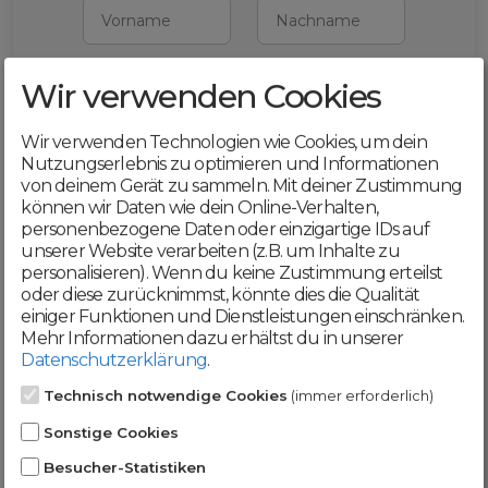
Vorname
Nachname
Wir verwenden Cookies
E-Mail
Wir verwenden Technologien wie Cookies, um dein
Mit deiner Registrierung bestätigst du,
Nutzungserlebnis zu optimieren und Informationen
dass du die
AGB
und
von deinem Gerät zu sammeln. Mit deiner Zustimmung
Datenschutzerklärung
akzeptierst
können wir Daten wie dein Online-Verhalten,
personenbezogene Daten oder einzigartige IDs auf
Weiter
unserer Website verarbeiten (z.B. um Inhalte zu
personalisieren). Wenn du keine Zustimmung erteilst
oder diese zurücknimmst, könnte dies die Qualität
einiger Funktionen und Dienstleistungen einschränken.
Mehr Informationen dazu erhältst du in unserer
Datenschutzerklärung
.
Werde jetzt Teil der
Technisch notwendige Cookies
(immer erforderlich)
DomainCatcher-
Sonstige Cookies
Community!
Besucher-Statistiken