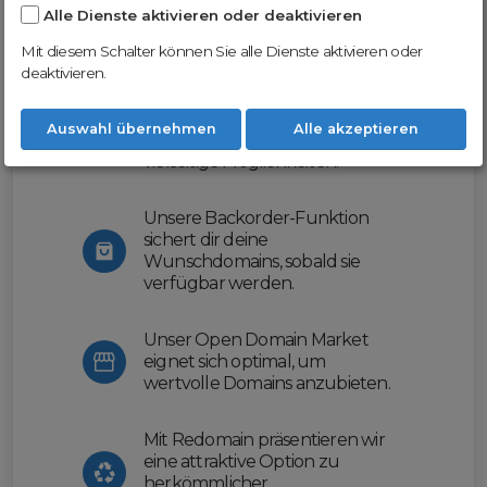
Alle Dienste aktivieren oder deaktivieren
Nutze unsere Erfahrung und profitiere
von unserer innovativen Plattform:
Mit diesem Schalter können Sie alle Dienste aktivieren oder
deaktivieren.
Mit Domex und ODM
erleichtern wir dir den
Auswahl übernehmen
Alle akzeptieren
Domainhandel und bieten dir
vielseitige Möglichkeiten.
Unsere Backorder-Funktion
sichert dir deine
Wunschdomains, sobald sie
verfügbar werden.
Unser Open Domain Market
eignet sich optimal, um
wertvolle Domains anzubieten.
Mit Redomain präsentieren wir
eine attraktive Option zu
herkömmlicher