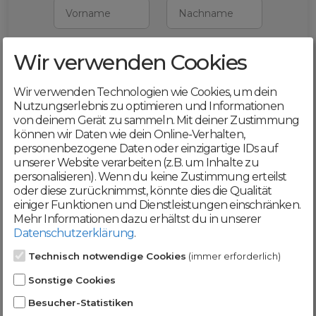
Vorname
Nachname
Wir verwenden Cookies
E-Mail
Wir verwenden Technologien wie Cookies, um dein
Mit deiner Registrierung bestätigst du,
Nutzungserlebnis zu optimieren und Informationen
dass du die
AGB
und
von deinem Gerät zu sammeln. Mit deiner Zustimmung
Datenschutzerklärung
akzeptierst
können wir Daten wie dein Online-Verhalten,
personenbezogene Daten oder einzigartige IDs auf
Weiter
unserer Website verarbeiten (z.B. um Inhalte zu
personalisieren). Wenn du keine Zustimmung erteilst
oder diese zurücknimmst, könnte dies die Qualität
einiger Funktionen und Dienstleistungen einschränken.
Mehr Informationen dazu erhältst du in unserer
Datenschutzerklärung
.
Werde jetzt Teil der
Technisch notwendige Cookies
(immer erforderlich)
DomainCatcher-
Sonstige Cookies
Community!
Besucher-Statistiken