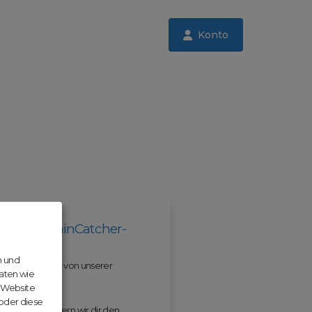
Konto
il der DomainCatcher-
n und
 und profitiere von unserer
aten wie
r Website
 oder diese
 ODM erleichtern wir dir den