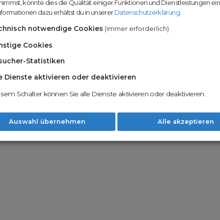
immst, könnte dies die Qualität einiger Funktionen und Dienstleistungen ei
n
Domainhandel u
formationen dazu erhältst du in unserer
Datenschutzerklärung
.
Möglichkeiten
Nachname
chnisch notwendige Cookies
(immer erforderlich)
Unsere Backord
Wunschdomains
nstige Cookies
sucher-Statistiken
Unser Open Do
um wertvolle 
le Dienste aktivieren oder deaktivieren
 dass du die
AGB
und
Datenschutzerklärung
Mit Redomain p
esem Schalter können Sie alle Dienste aktivieren oder deaktivieren.
Option zu he
Weiter
Auswahl übernehmen
Alle akzeptieren