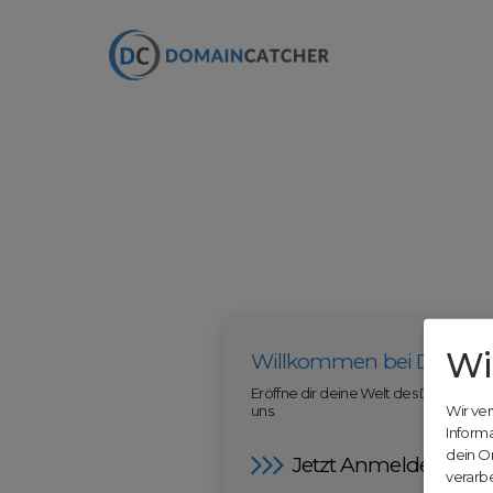
Wi
Willkommen bei Domain
Eröffne dir deine Welt des Domainha
uns.
Wir ve
Inform
dein O
Jetzt Anmelden
verarbe