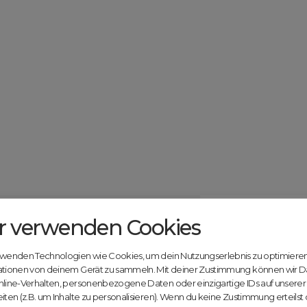
r verwenden Cookies
Catcher.com
Werde jetzt Te
Community!
ndels mit deiner kostenlosen Anmeldung bei
rwenden Technologien wie Cookies, um dein Nutzungserlebnis zu optimiere
Nutze unsere Erfahrung
ationen von deinem Gerät zu sammeln. Mit deiner Zustimmung können wir D
innovativen Plattform:
nline-Verhalten, personenbezogene Daten oder einzigartige IDs auf unsere
iten (z.B. um Inhalte zu personalisieren). Wenn du keine Zustimmung erteilst
Mit Domex und