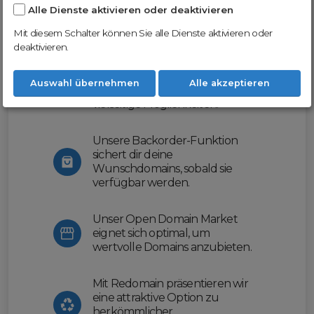
Alle Dienste aktivieren oder deaktivieren
Nutze unsere Erfahrung und profitiere
von unserer innovativen Plattform:
Mit diesem Schalter können Sie alle Dienste aktivieren oder
deaktivieren.
Mit Domex und ODM
erleichtern wir dir den
Auswahl übernehmen
Alle akzeptieren
Domainhandel und bieten dir
vielseitige Möglichkeiten.
Unsere Backorder-Funktion
sichert dir deine
Wunschdomains, sobald sie
verfügbar werden.
Unser Open Domain Market
eignet sich optimal, um
wertvolle Domains anzubieten.
Mit Redomain präsentieren wir
eine attraktive Option zu
herkömmlicher