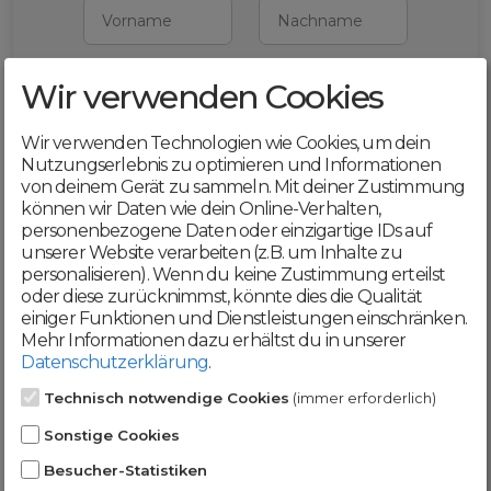
Vorname
Nachname
Wir verwenden Cookies
E-Mail
Wir verwenden Technologien wie Cookies, um dein
Mit deiner Registrierung bestätigst du,
Nutzungserlebnis zu optimieren und Informationen
dass du die
AGB
und
von deinem Gerät zu sammeln. Mit deiner Zustimmung
Datenschutzerklärung
akzeptierst
können wir Daten wie dein Online-Verhalten,
personenbezogene Daten oder einzigartige IDs auf
Weiter
unserer Website verarbeiten (z.B. um Inhalte zu
personalisieren). Wenn du keine Zustimmung erteilst
oder diese zurücknimmst, könnte dies die Qualität
einiger Funktionen und Dienstleistungen einschränken.
Mehr Informationen dazu erhältst du in unserer
Datenschutzerklärung
.
Werde jetzt Teil der
Technisch notwendige Cookies
(immer erforderlich)
DomainCatcher-
Sonstige Cookies
Community!
Besucher-Statistiken