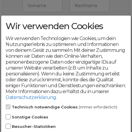
Vorname
Nachname
Wir verwenden Cookies
E-Mail
Wir verwenden Technologien wie Cookies, um dein
Mit deiner Registrierung bestätigst du,
Nutzungserlebnis zu optimieren und Informationen
dass du die
AGB
und
von deinem Gerät zu sammeln. Mit deiner Zustimmung
Datenschutzerklärung
akzeptierst
können wir Daten wie dein Online-Verhalten,
personenbezogene Daten oder einzigartige IDs auf
Weiter
unserer Website verarbeiten (z.B. um Inhalte zu
personalisieren). Wenn du keine Zustimmung erteilst
oder diese zurücknimmst, könnte dies die Qualität
einiger Funktionen und Dienstleistungen einschränken.
Mehr Informationen dazu erhältst du in unserer
Datenschutzerklärung
.
Werde jetzt Teil der
Technisch notwendige Cookies
(immer erforderlich)
DomainCatcher-
Sonstige Cookies
Community!
Besucher-Statistiken