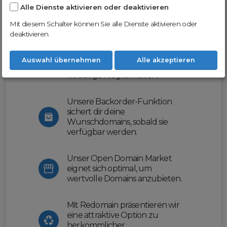
Alle Dienste aktivieren oder deaktivieren
Nutze unsere Erfahrung und profitiere
von unserer innovativen Plattform:
Mit diesem Schalter können Sie alle Dienste aktivieren oder
deaktivieren.
Mit Domex und ODM
erleichtern wir dir den
Auswahl übernehmen
Alle akzeptieren
Domainhandel und bieten dir
vielseitige Möglichkeiten.
Unsere Backorder-Funktion
sichert dir deine
Wunschdomains, sobald sie
verfügbar werden.
Unser Open Domain Market
eignet sich optimal, um
wertvolle Domains anzubieten.
Mit Redomain präsentieren wir
eine attraktive Option zu
herkömmlicher