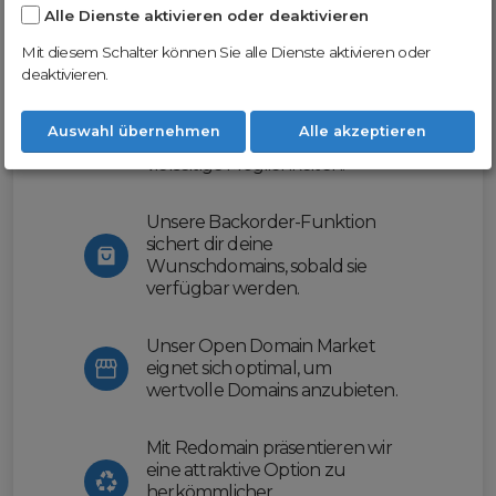
Alle Dienste aktivieren oder deaktivieren
Nutze unsere Erfahrung und profitiere
von unserer innovativen Plattform:
Mit diesem Schalter können Sie alle Dienste aktivieren oder
deaktivieren.
Mit Domex und ODM
erleichtern wir dir den
Auswahl übernehmen
Alle akzeptieren
Domainhandel und bieten dir
vielseitige Möglichkeiten.
Unsere Backorder-Funktion
sichert dir deine
Wunschdomains, sobald sie
verfügbar werden.
Unser Open Domain Market
eignet sich optimal, um
wertvolle Domains anzubieten.
Mit Redomain präsentieren wir
eine attraktive Option zu
herkömmlicher