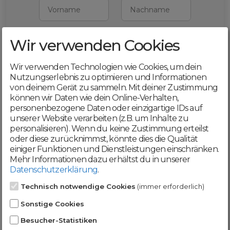
Vorname
Nachname
Wir verwenden Cookies
E-Mail
Wir verwenden Technologien wie Cookies, um dein
Mit deiner Registrierung bestätigst du,
Nutzungserlebnis zu optimieren und Informationen
dass du die
AGB
und
von deinem Gerät zu sammeln. Mit deiner Zustimmung
Datenschutzerklärung
akzeptierst
können wir Daten wie dein Online-Verhalten,
personenbezogene Daten oder einzigartige IDs auf
Weiter
unserer Website verarbeiten (z.B. um Inhalte zu
personalisieren). Wenn du keine Zustimmung erteilst
oder diese zurücknimmst, könnte dies die Qualität
einiger Funktionen und Dienstleistungen einschränken.
Mehr Informationen dazu erhältst du in unserer
Datenschutzerklärung
.
Werde jetzt Teil der
Technisch notwendige Cookies
(immer erforderlich)
DomainCatcher-
Sonstige Cookies
Community!
Besucher-Statistiken