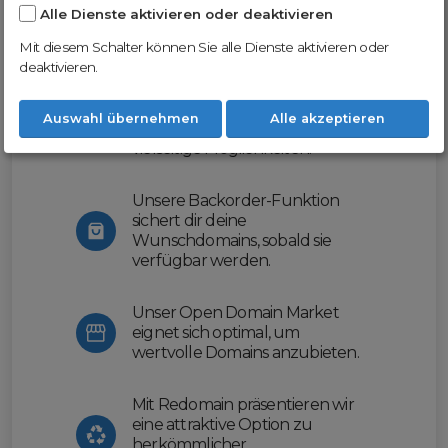
Alle Dienste aktivieren oder deaktivieren
Nutze unsere Erfahrung und profitiere
von unserer innovativen Plattform:
Mit diesem Schalter können Sie alle Dienste aktivieren oder
deaktivieren.
Mit Domex und ODM
erleichtern wir dir den
Auswahl übernehmen
Alle akzeptieren
Domainhandel und bieten dir
vielseitige Möglichkeiten.
Unsere Backorder-Funktion
sichert dir deine
Wunschdomains, sobald sie
verfügbar werden.
Unser Open Domain Market
eignet sich optimal, um
wertvolle Domains anzubieten.
Mit Redomain präsentieren wir
eine attraktive Option zu
herkömmlicher