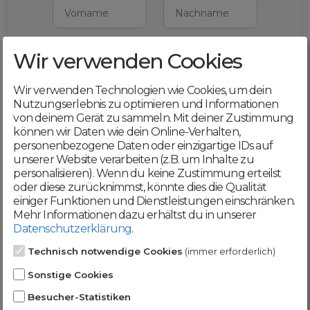
Vorname
Nachname
Wir verwenden Cookies
E-Mail
Wir verwenden Technologien wie Cookies, um dein
Mit deiner Registrierung bestätigst du,
Nutzungserlebnis zu optimieren und Informationen
dass du die
AGB
und
von deinem Gerät zu sammeln. Mit deiner Zustimmung
Datenschutzerklärung
akzeptierst
können wir Daten wie dein Online-Verhalten,
personenbezogene Daten oder einzigartige IDs auf
Weiter
unserer Website verarbeiten (z.B. um Inhalte zu
personalisieren). Wenn du keine Zustimmung erteilst
oder diese zurücknimmst, könnte dies die Qualität
einiger Funktionen und Dienstleistungen einschränken.
Mehr Informationen dazu erhältst du in unserer
Datenschutzerklärung
.
Werde jetzt Teil der
Technisch notwendige Cookies
(immer erforderlich)
DomainCatcher-
Sonstige Cookies
Community!
Besucher-Statistiken