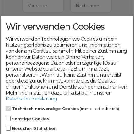
Vorname
Nachname
Wir verwenden Cookies
E-Mail
Wir verwenden Technologien wie Cookies, um dein
Mit deiner Registrierung bestätigst du,
Nutzungserlebnis zu optimieren und Informationen
dass du die
AGB
und
von deinem Gerät zu sammeln. Mit deiner Zustimmung
Datenschutzerklärung
akzeptierst
können wir Daten wie dein Online-Verhalten,
personenbezogene Daten oder einzigartige IDs auf
Weiter
unserer Website verarbeiten (z.B. um Inhalte zu
personalisieren). Wenn du keine Zustimmung erteilst
oder diese zurücknimmst, könnte dies die Qualität
einiger Funktionen und Dienstleistungen einschränken.
Mehr Informationen dazu erhältst du in unserer
Datenschutzerklärung
.
Werde jetzt Teil der
Technisch notwendige Cookies
(immer erforderlich)
DomainCatcher-
Sonstige Cookies
Community!
Besucher-Statistiken