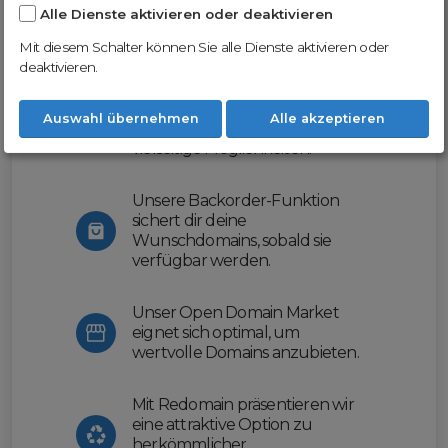
Alle Dienste aktivieren oder deaktivieren
Nutze unsere Erfahrung und profitiere
von unserer innovativen Plattform:
Mit diesem Schalter können Sie alle Dienste aktivieren oder
deaktivieren.
Mit Domex und ODM
erleichtern wir dir den
Auswahl übernehmen
Alle akzeptieren
Domainhandel und bieten dir
vielseitige Möglichkeiten.
Unsere Backorder-Funktion
sichert dir deine
Wunschdomains, sobald sie
verfügbar werden.
Unser Open Domain Market
eignet sich optimal, um
wertvolle Domains anzubieten.
Mit Redomain präsentieren wir
eine attraktive Option zu
herkömmlicher