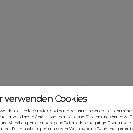
r verwenden Cookies
Catcher.com
Werde jetzt Te
Community!
ndels mit deiner kostenlosen Anmeldung bei
rwenden Technologien wie Cookies, um dein Nutzungserlebnis zu optimiere
Nutze unsere Erfahrung
ationen von deinem Gerät zu sammeln. Mit deiner Zustimmung können wir D
innovativen Plattform:
nline-Verhalten, personenbezogene Daten oder einzigartige IDs auf unsere
iten (z.B. um Inhalte zu personalisieren). Wenn du keine Zustimmung erteilst
Mit Domex und