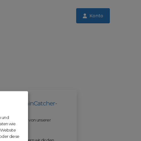
Konto
il der DomainCatcher-
n und
 und profitiere von unserer
aten wie
r Website
 oder diese
 ODM erleichtern wir dir den