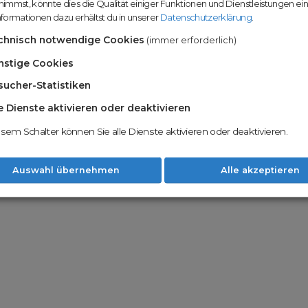
immst, könnte dies die Qualität einiger Funktionen und Dienstleistungen ei
n
Domainhandel u
formationen dazu erhältst du in unserer
Datenschutzerklärung
.
Möglichkeiten
Nachname
chnisch notwendige Cookies
(immer erforderlich)
Unsere Backord
Wunschdomains
nstige Cookies
sucher-Statistiken
Unser Open Do
um wertvolle 
le Dienste aktivieren oder deaktivieren
 dass du die
AGB
und
Datenschutzerklärung
Mit Redomain p
esem Schalter können Sie alle Dienste aktivieren oder deaktivieren.
Option zu he
Weiter
Auswahl übernehmen
Alle akzeptieren