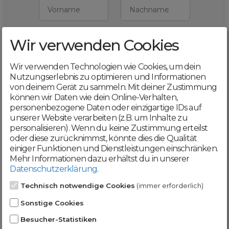
Vorname
Nachname
Wir verwenden Cookies
E-Mail
Wir verwenden Technologien wie Cookies, um dein
Mit deiner Registrierung bestätigst du,
Nutzungserlebnis zu optimieren und Informationen
dass du die
AGB
und
von deinem Gerät zu sammeln. Mit deiner Zustimmung
Datenschutzerklärung
akzeptierst
können wir Daten wie dein Online-Verhalten,
personenbezogene Daten oder einzigartige IDs auf
Weiter
unserer Website verarbeiten (z.B. um Inhalte zu
personalisieren). Wenn du keine Zustimmung erteilst
oder diese zurücknimmst, könnte dies die Qualität
einiger Funktionen und Dienstleistungen einschränken.
Mehr Informationen dazu erhältst du in unserer
Datenschutzerklärung
.
Werde jetzt Teil der
Technisch notwendige Cookies
(immer erforderlich)
DomainCatcher-
Sonstige Cookies
Community!
Besucher-Statistiken