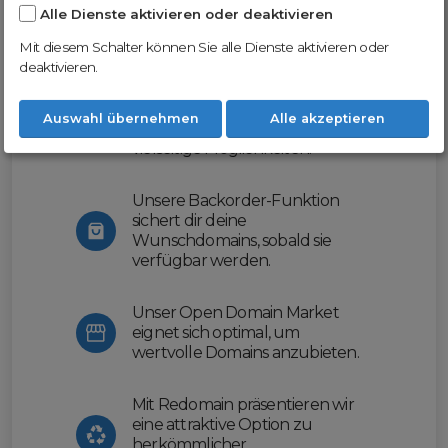
Alle Dienste aktivieren oder deaktivieren
Nutze unsere Erfahrung und profitiere
von unserer innovativen Plattform:
Mit diesem Schalter können Sie alle Dienste aktivieren oder
deaktivieren.
Mit Domex und ODM
erleichtern wir dir den
Auswahl übernehmen
Alle akzeptieren
Domainhandel und bieten dir
vielseitige Möglichkeiten.
Unsere Backorder-Funktion
sichert dir deine
Wunschdomains, sobald sie
verfügbar werden.
Unser Open Domain Market
eignet sich optimal, um
wertvolle Domains anzubieten.
Mit Redomain präsentieren wir
eine attraktive Option zu
herkömmlicher