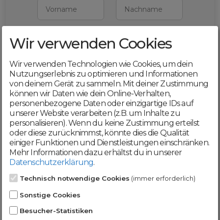
Vorname
Nachname
Wir verwenden Cookies
E-Mail
Wir verwenden Technologien wie Cookies, um dein
Mit deiner Registrierung bestätigst du,
Nutzungserlebnis zu optimieren und Informationen
dass du die
AGB
und
von deinem Gerät zu sammeln. Mit deiner Zustimmung
Datenschutzerklärung
akzeptierst
können wir Daten wie dein Online-Verhalten,
personenbezogene Daten oder einzigartige IDs auf
Weiter
unserer Website verarbeiten (z.B. um Inhalte zu
personalisieren). Wenn du keine Zustimmung erteilst
oder diese zurücknimmst, könnte dies die Qualität
einiger Funktionen und Dienstleistungen einschränken.
Mehr Informationen dazu erhältst du in unserer
Datenschutzerklärung
.
Werde jetzt Teil der
Technisch notwendige Cookies
(immer erforderlich)
DomainCatcher-
Sonstige Cookies
Community!
Besucher-Statistiken