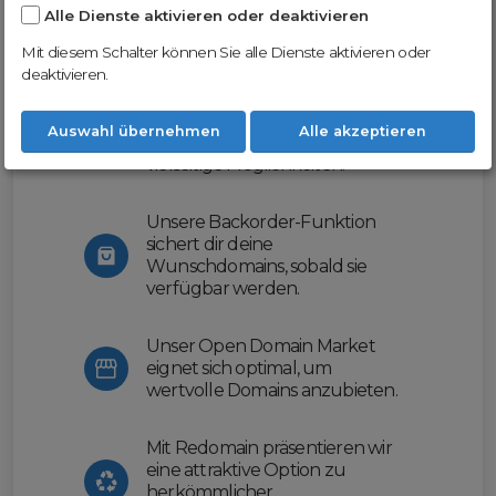
Alle Dienste aktivieren oder deaktivieren
Nutze unsere Erfahrung und profitiere
von unserer innovativen Plattform:
Mit diesem Schalter können Sie alle Dienste aktivieren oder
deaktivieren.
Mit Domex und ODM
erleichtern wir dir den
Auswahl übernehmen
Alle akzeptieren
Domainhandel und bieten dir
vielseitige Möglichkeiten.
Unsere Backorder-Funktion
sichert dir deine
Wunschdomains, sobald sie
verfügbar werden.
Unser Open Domain Market
eignet sich optimal, um
wertvolle Domains anzubieten.
Mit Redomain präsentieren wir
eine attraktive Option zu
herkömmlicher