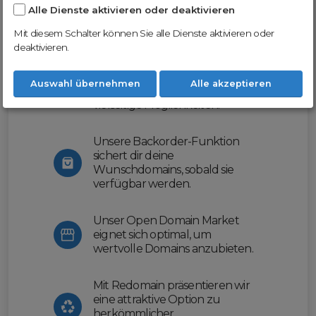
Alle Dienste aktivieren oder deaktivieren
Nutze unsere Erfahrung und profitiere
von unserer innovativen Plattform:
Mit diesem Schalter können Sie alle Dienste aktivieren oder
deaktivieren.
Mit Domex und ODM
erleichtern wir dir den
Auswahl übernehmen
Alle akzeptieren
Domainhandel und bieten dir
vielseitige Möglichkeiten.
Unsere Backorder-Funktion
sichert dir deine
Wunschdomains, sobald sie
verfügbar werden.
Unser Open Domain Market
eignet sich optimal, um
wertvolle Domains anzubieten.
Mit Redomain präsentieren wir
eine attraktive Option zu
herkömmlicher