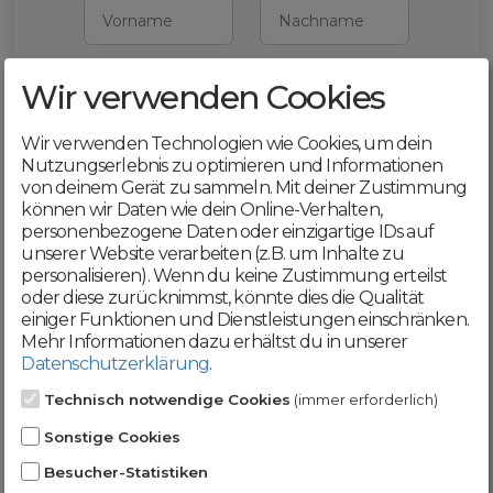
Vorname
Nachname
Wir verwenden Cookies
E-Mail
Wir verwenden Technologien wie Cookies, um dein
Mit deiner Registrierung bestätigst du,
Nutzungserlebnis zu optimieren und Informationen
dass du die
AGB
und
von deinem Gerät zu sammeln. Mit deiner Zustimmung
Datenschutzerklärung
akzeptierst
können wir Daten wie dein Online-Verhalten,
personenbezogene Daten oder einzigartige IDs auf
Weiter
unserer Website verarbeiten (z.B. um Inhalte zu
personalisieren). Wenn du keine Zustimmung erteilst
oder diese zurücknimmst, könnte dies die Qualität
einiger Funktionen und Dienstleistungen einschränken.
Mehr Informationen dazu erhältst du in unserer
Datenschutzerklärung
.
Werde jetzt Teil der
Technisch notwendige Cookies
(immer erforderlich)
DomainCatcher-
Sonstige Cookies
Community!
Besucher-Statistiken