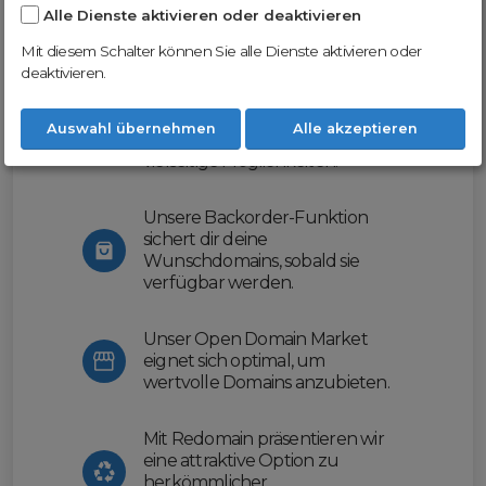
Alle Dienste aktivieren oder deaktivieren
Nutze unsere Erfahrung und profitiere
von unserer innovativen Plattform:
Mit diesem Schalter können Sie alle Dienste aktivieren oder
deaktivieren.
Mit Domex und ODM
erleichtern wir dir den
Auswahl übernehmen
Alle akzeptieren
Domainhandel und bieten dir
vielseitige Möglichkeiten.
Unsere Backorder-Funktion
sichert dir deine
Wunschdomains, sobald sie
verfügbar werden.
Unser Open Domain Market
eignet sich optimal, um
wertvolle Domains anzubieten.
Mit Redomain präsentieren wir
eine attraktive Option zu
herkömmlicher