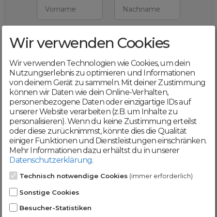
Vorname
Nachname
Wir verwenden Cookies
E-Mail
Wir verwenden Technologien wie Cookies, um dein
Mit deiner Registrierung bestätigst du,
Nutzungserlebnis zu optimieren und Informationen
dass du die
AGB
und
von deinem Gerät zu sammeln. Mit deiner Zustimmung
Datenschutzerklärung
akzeptierst
können wir Daten wie dein Online-Verhalten,
personenbezogene Daten oder einzigartige IDs auf
Weiter
unserer Website verarbeiten (z.B. um Inhalte zu
personalisieren). Wenn du keine Zustimmung erteilst
oder diese zurücknimmst, könnte dies die Qualität
einiger Funktionen und Dienstleistungen einschränken.
Mehr Informationen dazu erhältst du in unserer
Datenschutzerklärung
.
Werde jetzt Teil der
Technisch notwendige Cookies
(immer erforderlich)
DomainCatcher-
Sonstige Cookies
Community!
Besucher-Statistiken