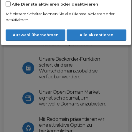
Alle Dienste aktivieren oder deaktivieren
Nutze unsere Erfahrung und profitiere
von unserer innovativen Plattform:
Mit diesem Schalter können Sie alle Dienste aktivieren oder
deaktivieren.
Mit Domex und ODM
erleichtern wir dir den
Auswahl übernehmen
Alle akzeptieren
Domainhandel und bieten dir
vielseitige Möglichkeiten.
Unsere Backorder-Funktion
sichert dir deine
Wunschdomains, sobald sie
verfügbar werden.
Unser Open Domain Market
eignet sich optimal, um
wertvolle Domains anzubieten.
Mit Redomain präsentieren wir
eine attraktive Option zu
herkömmlicher