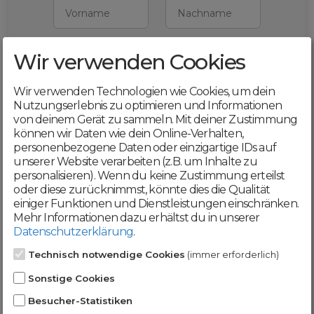
Vorname
Nachname
Wir verwenden Cookies
E-Mail
Wir verwenden Technologien wie Cookies, um dein
Mit deiner Registrierung bestätigst du,
Nutzungserlebnis zu optimieren und Informationen
dass du die
AGB
und
von deinem Gerät zu sammeln. Mit deiner Zustimmung
Datenschutzerklärung
akzeptierst
können wir Daten wie dein Online-Verhalten,
personenbezogene Daten oder einzigartige IDs auf
Weiter
unserer Website verarbeiten (z.B. um Inhalte zu
personalisieren). Wenn du keine Zustimmung erteilst
oder diese zurücknimmst, könnte dies die Qualität
einiger Funktionen und Dienstleistungen einschränken.
Mehr Informationen dazu erhältst du in unserer
Datenschutzerklärung
.
Werde jetzt Teil der
Technisch notwendige Cookies
(immer erforderlich)
DomainCatcher-
Sonstige Cookies
Community!
Besucher-Statistiken