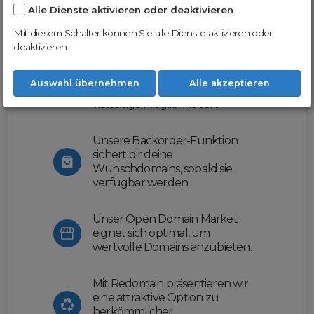
Alle Dienste aktivieren oder deaktivieren
Nutze unsere Erfahrung und profitiere
von unserer innovativen Plattform:
Mit diesem Schalter können Sie alle Dienste aktivieren oder
deaktivieren.
Mit Domex und ODM
erleichtern wir dir den
Auswahl übernehmen
Alle akzeptieren
Domainhandel und bieten dir
vielseitige Möglichkeiten.
Unsere Backorder-Funktion
sichert dir deine
Wunschdomains, sobald sie
verfügbar werden.
Unser Open Domain Market
eignet sich optimal, um
wertvolle Domains anzubieten.
Mit Redomain präsentieren wir
eine attraktive Option zu
herkömmlicher