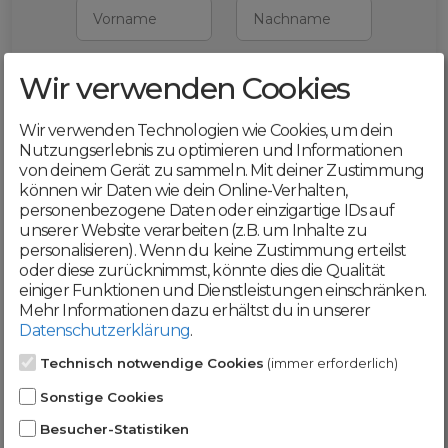
Vorname
Nachname
Wir verwenden Cookies
E-Mail
Wir verwenden Technologien wie Cookies, um dein
Mit deiner Registrierung bestätigst du,
Nutzungserlebnis zu optimieren und Informationen
dass du die
AGB
und
von deinem Gerät zu sammeln. Mit deiner Zustimmung
Datenschutzerklärung
akzeptierst
können wir Daten wie dein Online-Verhalten,
personenbezogene Daten oder einzigartige IDs auf
Weiter
unserer Website verarbeiten (z.B. um Inhalte zu
personalisieren). Wenn du keine Zustimmung erteilst
oder diese zurücknimmst, könnte dies die Qualität
einiger Funktionen und Dienstleistungen einschränken.
Mehr Informationen dazu erhältst du in unserer
Datenschutzerklärung
.
Werde jetzt Teil der
Technisch notwendige Cookies
(immer erforderlich)
DomainCatcher-
Sonstige Cookies
Community!
Besucher-Statistiken