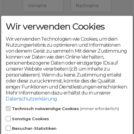
Vorname
Nachname
Wir verwenden Cookies
E-Mail
Wir verwenden Technologien wie Cookies, um dein
Mit deiner Registrierung bestätigst du,
Nutzungserlebnis zu optimieren und Informationen
dass du die
AGB
und
von deinem Gerät zu sammeln. Mit deiner Zustimmung
Datenschutzerklärung
akzeptierst
können wir Daten wie dein Online-Verhalten,
personenbezogene Daten oder einzigartige IDs auf
Weiter
unserer Website verarbeiten (z.B. um Inhalte zu
personalisieren). Wenn du keine Zustimmung erteilst
oder diese zurücknimmst, könnte dies die Qualität
einiger Funktionen und Dienstleistungen einschränken.
Mehr Informationen dazu erhältst du in unserer
Datenschutzerklärung
.
Werde jetzt Teil der
Technisch notwendige Cookies
(immer erforderlich)
DomainCatcher-
Sonstige Cookies
Community!
Besucher-Statistiken