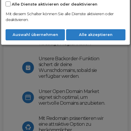
Alle Dienste aktivieren oder deaktivieren
Nutze unsere Erfahrung und profitiere
von unserer innovativen Plattform:
Mit diesem Schalter können Sie alle Dienste aktivieren oder
deaktivieren.
Mit Domex und ODM
erleichtern wir dir den
Auswahl übernehmen
Alle akzeptieren
Domainhandel und bieten dir
vielseitige Möglichkeiten.
Unsere Backorder-Funktion
sichert dir deine
Wunschdomains, sobald sie
verfügbar werden.
Unser Open Domain Market
eignet sich optimal, um
wertvolle Domains anzubieten.
Mit Redomain präsentieren wir
eine attraktive Option zu
herkömmlicher