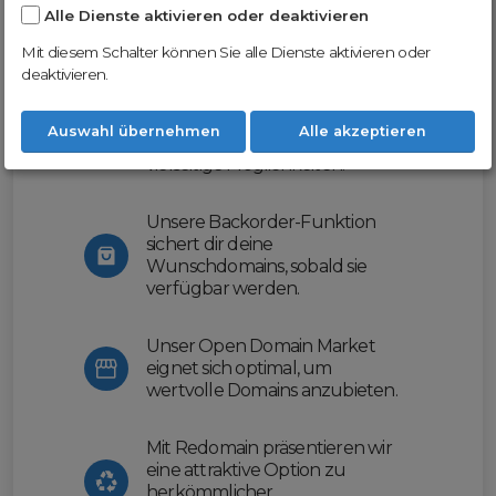
Alle Dienste aktivieren oder deaktivieren
Nutze unsere Erfahrung und profitiere
von unserer innovativen Plattform:
Mit diesem Schalter können Sie alle Dienste aktivieren oder
deaktivieren.
Mit Domex und ODM
erleichtern wir dir den
Auswahl übernehmen
Alle akzeptieren
Domainhandel und bieten dir
vielseitige Möglichkeiten.
Unsere Backorder-Funktion
sichert dir deine
Wunschdomains, sobald sie
verfügbar werden.
Unser Open Domain Market
eignet sich optimal, um
wertvolle Domains anzubieten.
Mit Redomain präsentieren wir
eine attraktive Option zu
herkömmlicher