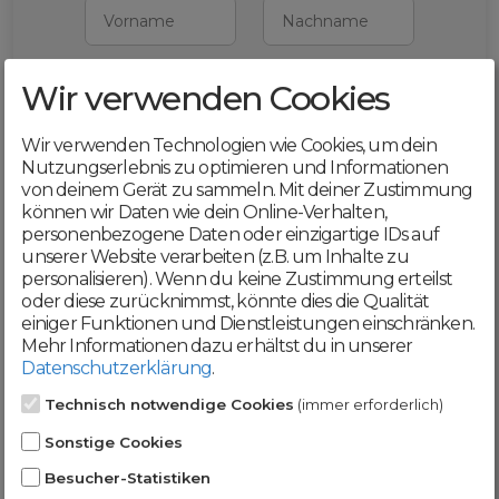
Vorname
Nachname
Wir verwenden Cookies
E-Mail
Wir verwenden Technologien wie Cookies, um dein
Mit deiner Registrierung bestätigst du,
Nutzungserlebnis zu optimieren und Informationen
dass du die
AGB
und
von deinem Gerät zu sammeln. Mit deiner Zustimmung
Datenschutzerklärung
akzeptierst
können wir Daten wie dein Online-Verhalten,
personenbezogene Daten oder einzigartige IDs auf
Weiter
unserer Website verarbeiten (z.B. um Inhalte zu
personalisieren). Wenn du keine Zustimmung erteilst
oder diese zurücknimmst, könnte dies die Qualität
einiger Funktionen und Dienstleistungen einschränken.
Mehr Informationen dazu erhältst du in unserer
Datenschutzerklärung
.
Werde jetzt Teil der
Technisch notwendige Cookies
(immer erforderlich)
DomainCatcher-
Sonstige Cookies
Community!
Besucher-Statistiken