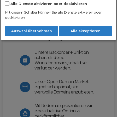
Alle Dienste aktivieren oder deaktivieren
Nutze unsere Erfahrung und profitiere
von unserer innovativen Plattform:
Mit diesem Schalter können Sie alle Dienste aktivieren oder
deaktivieren.
Mit Domex und ODM
erleichtern wir dir den
Auswahl übernehmen
Alle akzeptieren
Domainhandel und bieten dir
vielseitige Möglichkeiten.
Unsere Backorder-Funktion
sichert dir deine
Wunschdomains, sobald sie
verfügbar werden.
Unser Open Domain Market
eignet sich optimal, um
wertvolle Domains anzubieten.
Mit Redomain präsentieren wir
eine attraktive Option zu
herkömmlicher