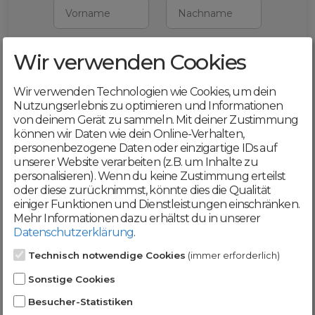
Vorname
Nachname
Wir verwenden Cookies
E-Mail
Wir verwenden Technologien wie Cookies, um dein
Mit deiner Registrierung bestätigst du,
Nutzungserlebnis zu optimieren und Informationen
dass du die
AGB
und
von deinem Gerät zu sammeln. Mit deiner Zustimmung
Datenschutzerklärung
akzeptierst
können wir Daten wie dein Online-Verhalten,
personenbezogene Daten oder einzigartige IDs auf
Weiter
unserer Website verarbeiten (z.B. um Inhalte zu
personalisieren). Wenn du keine Zustimmung erteilst
oder diese zurücknimmst, könnte dies die Qualität
einiger Funktionen und Dienstleistungen einschränken.
Mehr Informationen dazu erhältst du in unserer
Datenschutzerklärung
.
Werde jetzt Teil der
Technisch notwendige Cookies
(immer erforderlich)
DomainCatcher-
Sonstige Cookies
Community!
Besucher-Statistiken