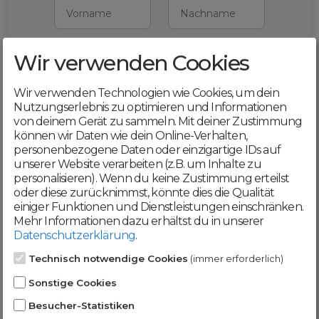
Vorname
Nachname
Wir verwenden Cookies
E-Mail
Wir verwenden Technologien wie Cookies, um dein
Mit deiner Registrierung bestätigst du,
Nutzungserlebnis zu optimieren und Informationen
dass du die
AGB
und
von deinem Gerät zu sammeln. Mit deiner Zustimmung
Datenschutzerklärung
akzeptierst
können wir Daten wie dein Online-Verhalten,
personenbezogene Daten oder einzigartige IDs auf
Weiter
unserer Website verarbeiten (z.B. um Inhalte zu
personalisieren). Wenn du keine Zustimmung erteilst
oder diese zurücknimmst, könnte dies die Qualität
einiger Funktionen und Dienstleistungen einschränken.
Mehr Informationen dazu erhältst du in unserer
Datenschutzerklärung
.
Werde jetzt Teil der
Technisch notwendige Cookies
(immer erforderlich)
DomainCatcher-
Sonstige Cookies
Community!
Besucher-Statistiken