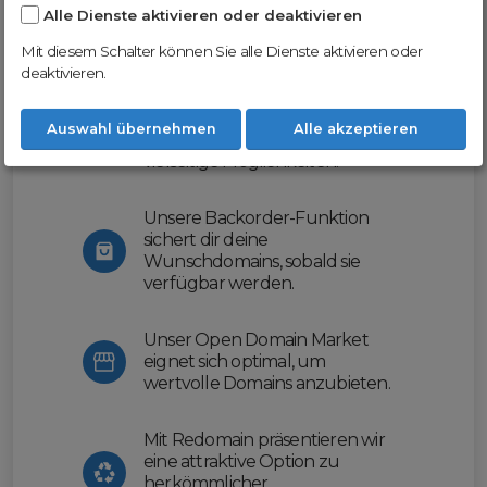
Alle Dienste aktivieren oder deaktivieren
Nutze unsere Erfahrung und profitiere
von unserer innovativen Plattform:
Mit diesem Schalter können Sie alle Dienste aktivieren oder
deaktivieren.
Mit Domex und ODM
erleichtern wir dir den
Auswahl übernehmen
Alle akzeptieren
Domainhandel und bieten dir
vielseitige Möglichkeiten.
Unsere Backorder-Funktion
sichert dir deine
Wunschdomains, sobald sie
verfügbar werden.
Unser Open Domain Market
eignet sich optimal, um
wertvolle Domains anzubieten.
Mit Redomain präsentieren wir
eine attraktive Option zu
herkömmlicher