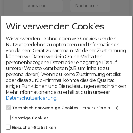
Vorname
Nachname
Wir verwenden Cookies
E-Mail
Wir verwenden Technologien wie Cookies, um dein
Mit deiner Registrierung bestätigst du,
Nutzungserlebnis zu optimieren und Informationen
dass du die
AGB
und
von deinem Gerät zu sammeln. Mit deiner Zustimmung
Datenschutzerklärung
akzeptierst
können wir Daten wie dein Online-Verhalten,
personenbezogene Daten oder einzigartige IDs auf
Weiter
unserer Website verarbeiten (z.B. um Inhalte zu
personalisieren). Wenn du keine Zustimmung erteilst
oder diese zurücknimmst, könnte dies die Qualität
einiger Funktionen und Dienstleistungen einschränken.
Mehr Informationen dazu erhältst du in unserer
Datenschutzerklärung
.
Werde jetzt Teil der
Technisch notwendige Cookies
(immer erforderlich)
DomainCatcher-
Sonstige Cookies
Community!
Besucher-Statistiken