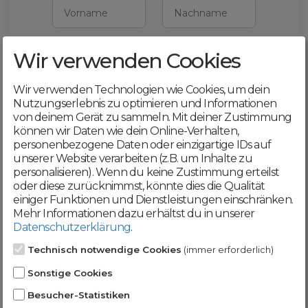
Vorname
Nachname
Wir verwenden Cookies
E-Mail
Wir verwenden Technologien wie Cookies, um dein
Mit deiner Registrierung bestätigst du,
Nutzungserlebnis zu optimieren und Informationen
dass du die
AGB
und
von deinem Gerät zu sammeln. Mit deiner Zustimmung
Datenschutzerklärung
akzeptierst
können wir Daten wie dein Online-Verhalten,
personenbezogene Daten oder einzigartige IDs auf
Weiter
unserer Website verarbeiten (z.B. um Inhalte zu
personalisieren). Wenn du keine Zustimmung erteilst
oder diese zurücknimmst, könnte dies die Qualität
einiger Funktionen und Dienstleistungen einschränken.
Mehr Informationen dazu erhältst du in unserer
Datenschutzerklärung
.
Werde jetzt Teil der
Technisch notwendige Cookies
(immer erforderlich)
DomainCatcher-
Sonstige Cookies
Community!
Besucher-Statistiken