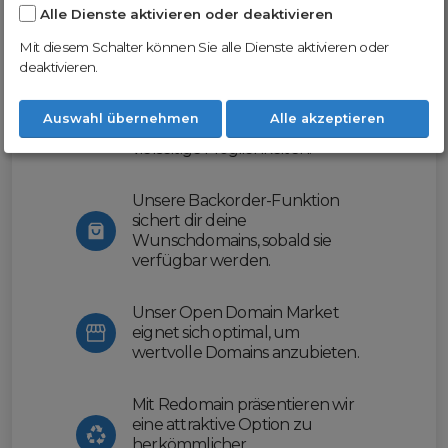
Alle Dienste aktivieren oder deaktivieren
Nutze unsere Erfahrung und profitiere
von unserer innovativen Plattform:
Mit diesem Schalter können Sie alle Dienste aktivieren oder
deaktivieren.
Mit Domex und ODM
erleichtern wir dir den
Auswahl übernehmen
Alle akzeptieren
Domainhandel und bieten dir
vielseitige Möglichkeiten.
Unsere Backorder-Funktion
sichert dir deine
Wunschdomains, sobald sie
verfügbar werden.
Unser Open Domain Market
eignet sich optimal, um
wertvolle Domains anzubieten.
Mit Redomain präsentieren wir
eine attraktive Option zu
herkömmlicher