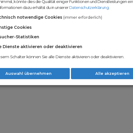
immst, könnte dies die Qualität einiger Funktionen und Dienstleistungen ei
n
Domainhandel u
formationen dazu erhältst du in unserer
Datenschutzerklärung
.
Möglichkeiten
Nachname
chnisch notwendige Cookies
(immer erforderlich)
Unsere Backord
Wunschdomains
nstige Cookies
sucher-Statistiken
Unser Open Do
um wertvolle 
le Dienste aktivieren oder deaktivieren
 dass du die
AGB
und
Datenschutzerklärung
Mit Redomain p
esem Schalter können Sie alle Dienste aktivieren oder deaktivieren.
Option zu he
Weiter
Auswahl übernehmen
Alle akzeptieren