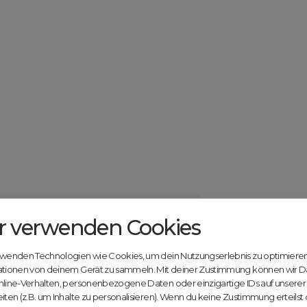
r verwenden Cookies
Catcher.com
Werde jetzt Te
Community!
ndels mit deiner kostenlosen Anmeldung bei
rwenden Technologien wie Cookies, um dein Nutzungserlebnis zu optimiere
Nutze unsere Erfahrung
ationen von deinem Gerät zu sammeln. Mit deiner Zustimmung können wir D
innovativen Plattform:
nline-Verhalten, personenbezogene Daten oder einzigartige IDs auf unsere
iten (z.B. um Inhalte zu personalisieren). Wenn du keine Zustimmung erteilst
Mit Domex und