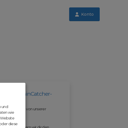
Konto
il der DomainCatcher-
n und
 und profitiere von unserer
aten wie
r Website
 oder diese
 ODM erleichtern wir dir den