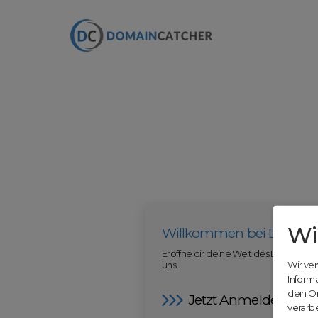
Wi
Willkommen bei Domain
Eröffne dir deine Welt des Domainha
uns.
Wir ve
Inform
dein O
Jetzt Anmelden
verarbe