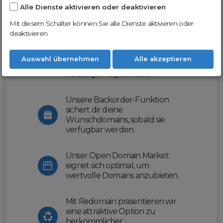
Alle Dienste aktivieren oder deaktivieren
Nutze unsere Erfahrung und profitiere
von unserer innovativen Plattform:
Mit diesem Schalter können Sie alle Dienste aktivieren oder
deaktivieren.
Mit Domex und ODM
erleichtern wir dir den
Auswahl übernehmen
Alle akzeptieren
Domainhandel und bieten dir
vielseitige Möglichkeiten.
Unsere Backorder-Funktion
sichert dir deine
Wunschdomains, sobald sie
verfügbar werden.
Unser Open Domain Market
eignet sich optimal, um
wertvolle Domains anzubieten.
Mit Redomain präsentieren wir
eine attraktive Option zu
herkömmlicher