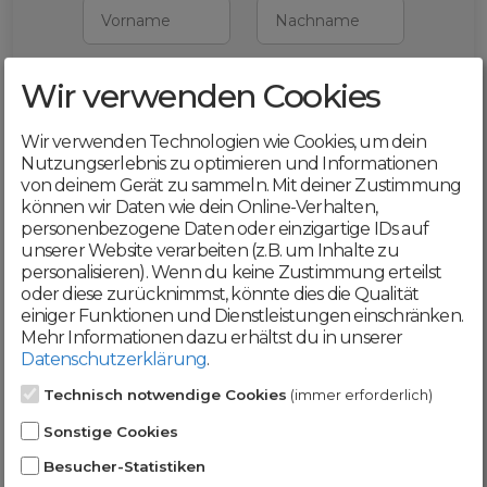
Vorname
Nachname
Wir verwenden Cookies
E-Mail
Wir verwenden Technologien wie Cookies, um dein
Mit deiner Registrierung bestätigst du,
Nutzungserlebnis zu optimieren und Informationen
dass du die
AGB
und
von deinem Gerät zu sammeln. Mit deiner Zustimmung
Datenschutzerklärung
akzeptierst
können wir Daten wie dein Online-Verhalten,
personenbezogene Daten oder einzigartige IDs auf
Weiter
unserer Website verarbeiten (z.B. um Inhalte zu
personalisieren). Wenn du keine Zustimmung erteilst
oder diese zurücknimmst, könnte dies die Qualität
einiger Funktionen und Dienstleistungen einschränken.
Mehr Informationen dazu erhältst du in unserer
Datenschutzerklärung
.
Werde jetzt Teil der
Technisch notwendige Cookies
(immer erforderlich)
DomainCatcher-
Sonstige Cookies
Community!
Besucher-Statistiken