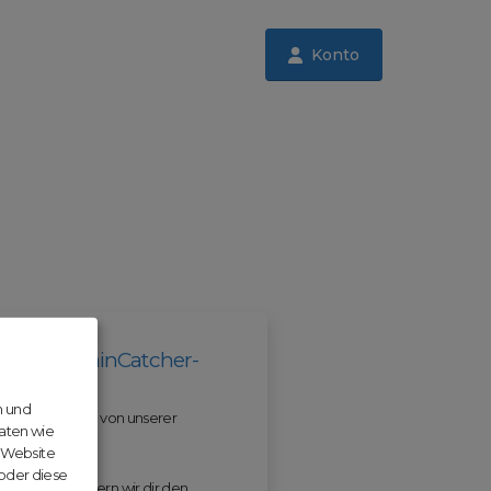
Konto
il der DomainCatcher-
n und
 und profitiere von unserer
aten wie
r Website
 oder diese
 ODM erleichtern wir dir den