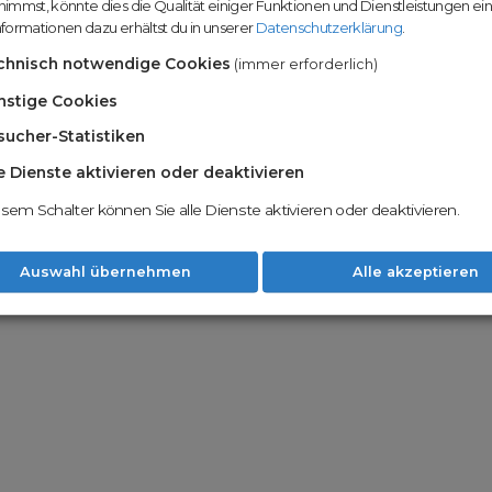
immst, könnte dies die Qualität einiger Funktionen und Dienstleistungen ei
n
Domainhandel u
formationen dazu erhältst du in unserer
Datenschutzerklärung
.
Möglichkeiten
Nachname
chnisch notwendige Cookies
(immer erforderlich)
Unsere Backord
Wunschdomains
nstige Cookies
sucher-Statistiken
Unser Open Do
um wertvolle 
le Dienste aktivieren oder deaktivieren
 dass du die
AGB
und
Datenschutzerklärung
Mit Redomain p
esem Schalter können Sie alle Dienste aktivieren oder deaktivieren.
Option zu he
Weiter
Auswahl übernehmen
Alle akzeptieren