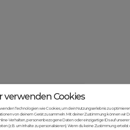
r verwenden Cookies
Catcher.com
Werde jetzt Te
Community!
ndels mit deiner kostenlosen Anmeldung bei
rwenden Technologien wie Cookies, um dein Nutzungserlebnis zu optimiere
Nutze unsere Erfahrung
ationen von deinem Gerät zu sammeln. Mit deiner Zustimmung können wir D
innovativen Plattform:
nline-Verhalten, personenbezogene Daten oder einzigartige IDs auf unsere
iten (z.B. um Inhalte zu personalisieren). Wenn du keine Zustimmung erteilst
Mit Domex und