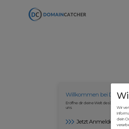
Wi
Willkommen bei Domain
Eröffne dir deine Welt des Domainha
uns.
Wir ve
Inform
dein O
Jetzt Anmelden
verarbe