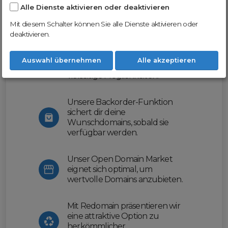
Alle Dienste aktivieren oder deaktivieren
Nutze unsere Erfahrung und profitiere
von unserer innovativen Plattform:
Mit diesem Schalter können Sie alle Dienste aktivieren oder
deaktivieren.
Mit Domex und ODM
erleichtern wir dir den
Auswahl übernehmen
Alle akzeptieren
Domainhandel und bieten dir
vielseitige Möglichkeiten.
Unsere Backorder-Funktion
sichert dir deine
Wunschdomains, sobald sie
verfügbar werden.
Unser Open Domain Market
eignet sich optimal, um
wertvolle Domains anzubieten.
Mit Redomain präsentieren wir
eine attraktive Option zu
herkömmlicher