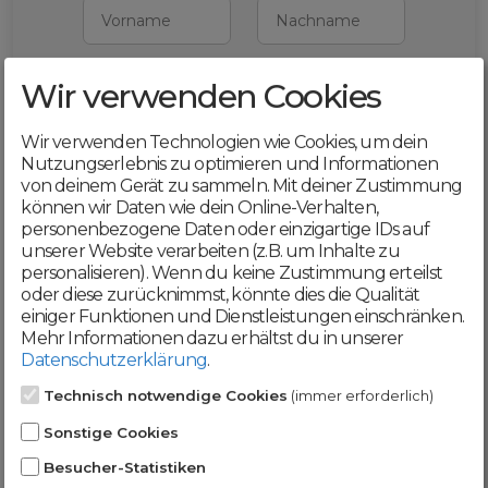
Vorname
Nachname
Wir verwenden Cookies
E-Mail
Wir verwenden Technologien wie Cookies, um dein
Mit deiner Registrierung bestätigst du,
Nutzungserlebnis zu optimieren und Informationen
dass du die
AGB
und
von deinem Gerät zu sammeln. Mit deiner Zustimmung
Datenschutzerklärung
akzeptierst
können wir Daten wie dein Online-Verhalten,
personenbezogene Daten oder einzigartige IDs auf
Weiter
unserer Website verarbeiten (z.B. um Inhalte zu
personalisieren). Wenn du keine Zustimmung erteilst
oder diese zurücknimmst, könnte dies die Qualität
einiger Funktionen und Dienstleistungen einschränken.
Mehr Informationen dazu erhältst du in unserer
Datenschutzerklärung
.
Werde jetzt Teil der
Technisch notwendige Cookies
(immer erforderlich)
DomainCatcher-
Sonstige Cookies
Community!
Besucher-Statistiken