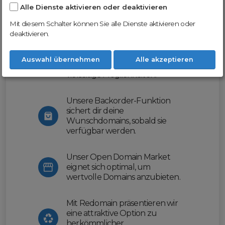
Alle Dienste aktivieren oder deaktivieren
Nutze unsere Erfahrung und profitiere
von unserer innovativen Plattform:
Mit diesem Schalter können Sie alle Dienste aktivieren oder
deaktivieren.
Mit Domex und ODM
erleichtern wir dir den
Auswahl übernehmen
Alle akzeptieren
Domainhandel und bieten dir
vielseitige Möglichkeiten.
Unsere Backorder-Funktion
sichert dir deine
Wunschdomains, sobald sie
verfügbar werden.
Unser Open Domain Market
eignet sich optimal, um
wertvolle Domains anzubieten.
Mit Redomain präsentieren wir
eine attraktive Option zu
herkömmlicher