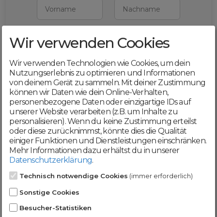
Vorname
Nachname
Wir verwenden Cookies
E-Mail
Wir verwenden Technologien wie Cookies, um dein
Mit deiner Registrierung bestätigst du,
Nutzungserlebnis zu optimieren und Informationen
dass du die
AGB
und
von deinem Gerät zu sammeln. Mit deiner Zustimmung
Datenschutzerklärung
akzeptierst
können wir Daten wie dein Online-Verhalten,
personenbezogene Daten oder einzigartige IDs auf
Weiter
unserer Website verarbeiten (z.B. um Inhalte zu
personalisieren). Wenn du keine Zustimmung erteilst
oder diese zurücknimmst, könnte dies die Qualität
einiger Funktionen und Dienstleistungen einschränken.
Mehr Informationen dazu erhältst du in unserer
Datenschutzerklärung
.
Werde jetzt Teil der
Technisch notwendige Cookies
(immer erforderlich)
DomainCatcher-
Sonstige Cookies
Community!
Besucher-Statistiken