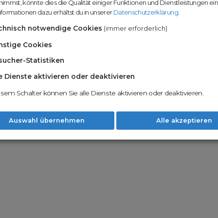
immst, könnte dies die Qualität einiger Funktionen und Dienstleistungen ei
n
Domainhandel u
formationen dazu erhältst du in unserer
Datenschutzerklärung
.
Möglichkeiten
Nachname
chnisch notwendige Cookies
(immer erforderlich)
Unsere Backord
Wunschdomains
nstige Cookies
sucher-Statistiken
Unser Open Do
um wertvolle 
le Dienste aktivieren oder deaktivieren
 dass du die
AGB
und
Datenschutzerklärung
Mit Redomain p
esem Schalter können Sie alle Dienste aktivieren oder deaktivieren.
Option zu he
Weiter
Auswahl übernehmen
Alle akzeptieren