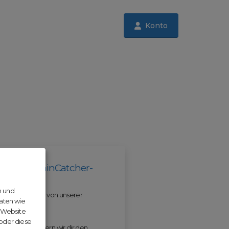
Konto
il der DomainCatcher-
n und
 und profitiere von unserer
aten wie
r Website
 oder diese
 ODM erleichtern wir dir den