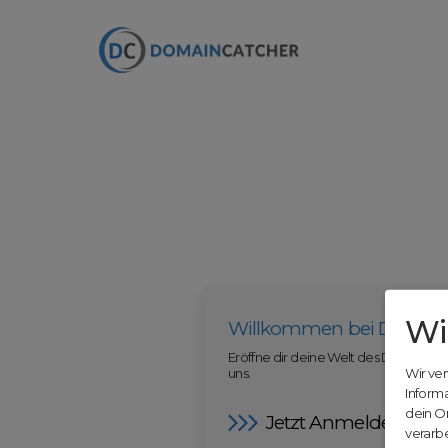
Wi
Willkommen bei Domain
Eröffne dir deine Welt des Domainha
uns.
Wir ve
Inform
dein O
Jetzt Anmelden
verarbe