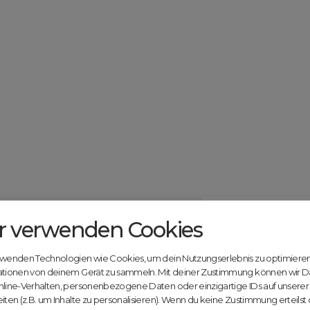
r verwenden Cookies
Catcher.com
Werde jetzt Te
Community!
ndels mit deiner kostenlosen Anmeldung bei
rwenden Technologien wie Cookies, um dein Nutzungserlebnis zu optimiere
Nutze unsere Erfahrung
ationen von deinem Gerät zu sammeln. Mit deiner Zustimmung können wir D
innovativen Plattform:
nline-Verhalten, personenbezogene Daten oder einzigartige IDs auf unsere
iten (z.B. um Inhalte zu personalisieren). Wenn du keine Zustimmung erteilst
Mit Domex und