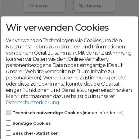
Vorname
Nachname
Wir verwenden Cookies
E-Mail
Wir verwenden Technologien wie Cookies, um dein
Mit deiner Registrierung bestätigst du,
Nutzungserlebnis zu optimieren und Informationen
dass du die
AGB
und
von deinem Gerät zu sammeln. Mit deiner Zustimmung
Datenschutzerklärung
akzeptierst
können wir Daten wie dein Online-Verhalten,
personenbezogene Daten oder einzigartige IDs auf
Weiter
unserer Website verarbeiten (z.B. um Inhalte zu
personalisieren). Wenn du keine Zustimmung erteilst
oder diese zurücknimmst, könnte dies die Qualität
einiger Funktionen und Dienstleistungen einschränken.
Mehr Informationen dazu erhältst du in unserer
Datenschutzerklärung
.
Werde jetzt Teil der
Technisch notwendige Cookies
(immer erforderlich)
DomainCatcher-
Sonstige Cookies
Community!
Besucher-Statistiken