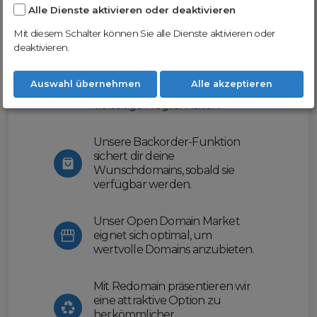
Alle Dienste aktivieren oder deaktivieren
Nutze unsere Erfahrung und profitiere
von unserer innovativen Plattform:
Mit diesem Schalter können Sie alle Dienste aktivieren oder
deaktivieren.
Mit Domex und ODM
erleichtern wir dir den
Auswahl übernehmen
Alle akzeptieren
Domainhandel und bieten dir
vielseitige Möglichkeiten.
Unsere Backorder-Funktion
sichert dir deine
Wunschdomains, sobald sie
verfügbar werden.
Unser Open Domain Market
eignet sich optimal, um
wertvolle Domains anzubieten.
Mit Redomain präsentieren wir
eine attraktive Option zu
herkömmlicher