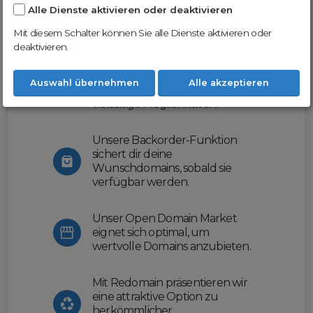
Alle Dienste aktivieren oder deaktivieren
Nutze unsere Erfahrung und profitiere
von unserer innovativen Plattform:
Mit diesem Schalter können Sie alle Dienste aktivieren oder
deaktivieren.
Mit Domex und ODM
erleichtern wir dir den
Auswahl übernehmen
Alle akzeptieren
Domainhandel und bieten dir
vielseitige Möglichkeiten.
Unsere Backorder-Funktion
sichert dir deine
Wunschdomains, sobald sie
verfügbar werden.
Unser Open Domain Market
eignet sich optimal, um
wertvolle Domains anzubieten.
Mit Redomain präsentieren wir
eine attraktive Option zu
herkömmlicher