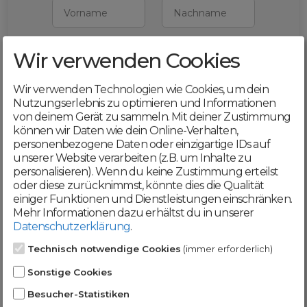
Vorname
Nachname
Wir verwenden Cookies
E-Mail
Wir verwenden Technologien wie Cookies, um dein
Mit deiner Registrierung bestätigst du,
Nutzungserlebnis zu optimieren und Informationen
dass du die
AGB
und
von deinem Gerät zu sammeln. Mit deiner Zustimmung
Datenschutzerklärung
akzeptierst
können wir Daten wie dein Online-Verhalten,
personenbezogene Daten oder einzigartige IDs auf
Weiter
unserer Website verarbeiten (z.B. um Inhalte zu
personalisieren). Wenn du keine Zustimmung erteilst
oder diese zurücknimmst, könnte dies die Qualität
einiger Funktionen und Dienstleistungen einschränken.
Mehr Informationen dazu erhältst du in unserer
Datenschutzerklärung
.
Werde jetzt Teil der
Technisch notwendige Cookies
(immer erforderlich)
DomainCatcher-
Sonstige Cookies
Community!
Besucher-Statistiken